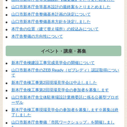
山口市新本庁舎等基本設計の最終案をとりまとめました
山口市新本庁舎整備基本計画の決定について
山口市新本庁舎整備基本方針を決定しました
本庁舎の位置（建て替え場所）の絞込みについて
本庁舎整備の方向性について
イベント・講座・募集
新本庁舎棟建設工事完成見学会の開催について
山口市新本庁舎のZEB Ready（ゼブレディ）認証取得につい
て
新本庁舎棟工事第2回現場見学会は中止しました
新本庁舎棟工事第2回現場見学会の参加者を募集します
山口市新本庁舎立体駐車場設計業務委託に係る公募型プロポ
ーザル
新本庁舎棟工事現場見学会の参加者を募集します※募集は終
了しました
山口市新本庁舎整備「市民ワークショップ」を開催しまし