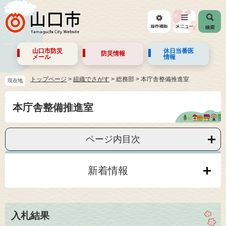
山口市防災
休日当番医
防災情報
メール
情報
トップページ
>
組織でさがす
>
総務部
>
本庁舎整備推進室
現在地
本庁舎整備推進室
ページ内目次
新着情報
入札結果