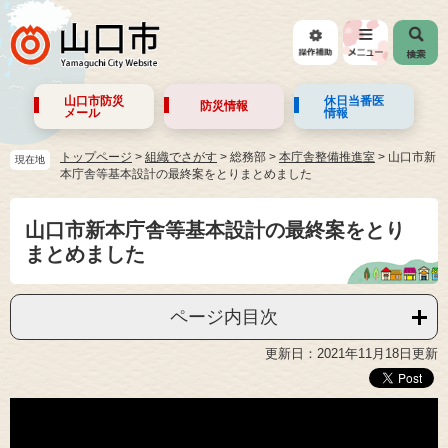
山口市防災
休日当番医
防災情報
メール
情報
トップページ
>
組織でさがす
>
総務部
>
本庁舎整備推進室
>
山口市新
現在地
本庁舎等基本設計の最終案をとりまとめました
山口市新本庁舎等基本設計の最終案をとり
まとめました
ページ内目次
更新日：2021年11月18日更新