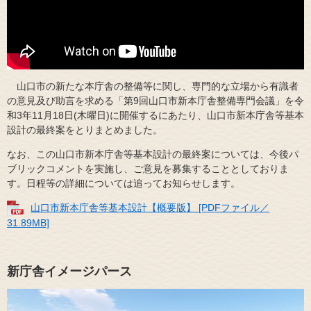
山口市の新たな本庁舎の整備等に関し、専門的な立場から有識者
の意見及び助言を求める「第9回山口市新本庁舎整備専門会議」を令
和3年11月18日(木曜日)に開催するにあたり、山口市新本庁舎等基本
設計の最終案をとりまとめました。
なお、この山口市新本庁舎等基本設計の最終案については、今後パ
ブリックコメントを実施し、ご意見を募集することとしておりま
す。日程等の詳細については追ってお知らせします。
山口市新本庁舎等基本設計【概要版】 [PDFファイル／
31.89MB]
新庁舎イメージパース