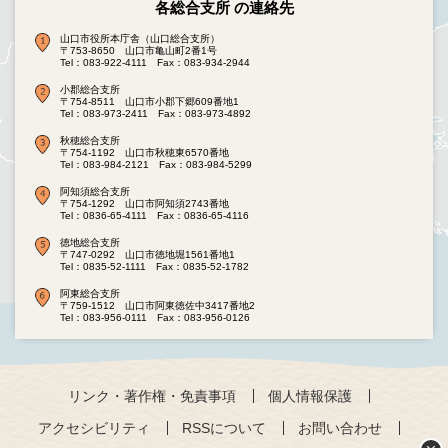
各総合支所 の連絡先
山口市役所本庁舎（山口総合支所）
〒753-8650 山口市亀山町2番1号
Tel：083-922-4111
Fax：083-934-2944
小郡総合支所
〒754-8511 山口市小郡下郷609番地1
Tel：083-973-2411
Fax：083-973-4892
秋穂総合支所
〒754-1192 山口市秋穂東6570番地
Tel：083-984-2121
Fax：083-984-5299
阿知須総合支所
〒754-1292 山口市阿知須2743番地
Tel：0836-65-4111
Fax：0836-65-4116
徳地総合支所
〒747-0292 山口市徳地堀1561番地1
Tel：0835-52-1111
Fax：0835-52-1782
阿東総合支所
〒759-1512 山口市阿東徳佐中3417番地2
Tel：083-956-0111
Fax：083-956-0126
リンク・著作権・免責事項
個人情報保護
アクセシビリティ
RSSについて
お問い合わせ