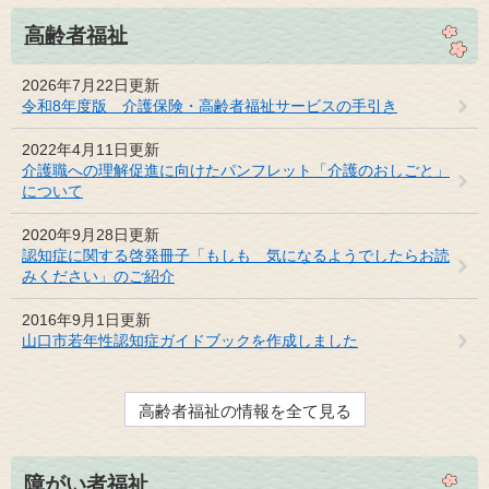
高齢者福祉
2026年7月22日更新
令和8年度版 介護保険・高齢者福祉サービスの手引き
2022年4月11日更新
介護職への理解促進に向けたパンフレット「介護のおしごと」
について
2020年9月28日更新
認知症に関する啓発冊子「もしも 気になるようでしたらお読
みください」のご紹介
2016年9月1日更新
山口市若年性認知症ガイドブックを作成しました
高齢者福祉の情報を全て見る
障がい者福祉