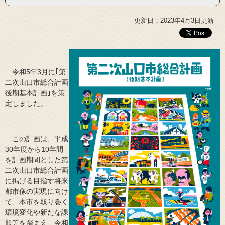
更新日：2023年4月3日更新
令和5年3月に｢第
二次山口市総合計画
後期基本計画｣を策
定しました。
この計画は、平成
30年度から10年間
を計画期間とした第
二次山口市総合計画
に掲げる目指す将来
都市像の実現に向け
て、本市を取り巻く
環境変化や新たな課
題等を踏まえ、令和