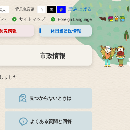
読み上げる
背景色変更
拡大
白
黒
青
方へ
サイトマップ
Foreign Language
防災情報
休日当番医
情報
市政情報
しました
見つからないときは
よくある質問と回答