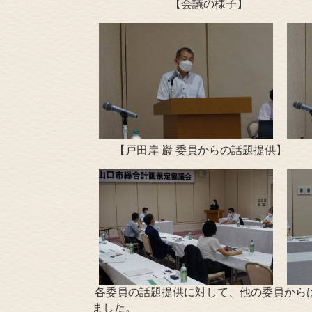
【会議の様子】 【于 佳
【戸田岸 巌 委員からの話題提供】 【
各委員の話題提供に対して、他の委員から
ました。