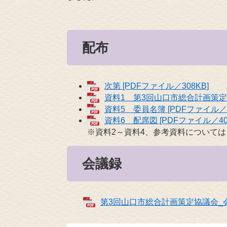
配布
次第 [PDFファイル／308KB]
資料1 第3回山口市総合計画策定協議
資料5 委員名簿 [PDFファイル／3
資料6 配席図 [PDFファイル／40
※資料2～資料4、参考資料について
会議録
​
第3回山口市総合計画策定協議会_会議