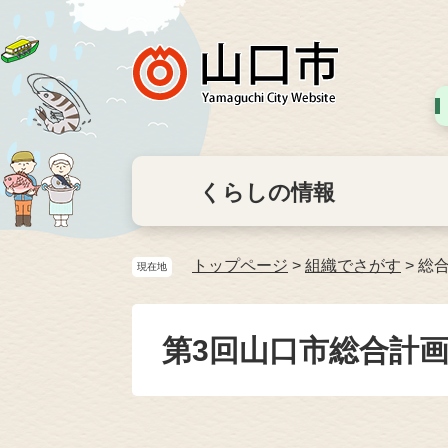
くらしの情報
トップページ
>
組織でさがす
>
総
現在地
第3回山口市総合計