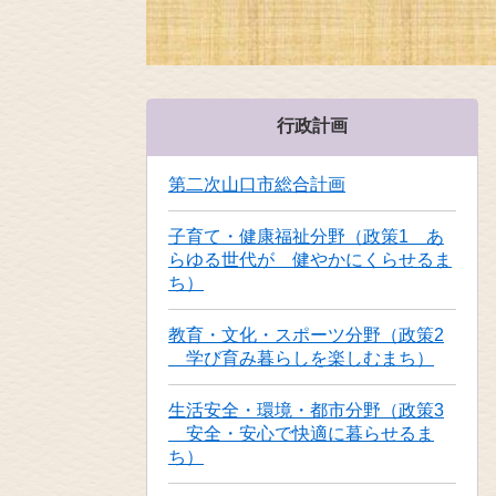
行政計画
第二次山口市総合計画
子育て・健康福祉分野（政策1 あ
らゆる世代が 健やかにくらせるま
ち）
教育・文化・スポーツ分野（政策2
学び育み暮らしを楽しむまち）
生活安全・環境・都市分野（政策3
安全・安心で快適に暮らせるま
ち）