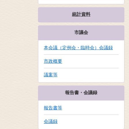
統計資料
市議会
本会議（定例会・臨時会）会議録
市政概要
議案等
報告書・会議録
報告書等
会議録