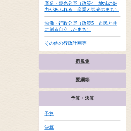
産業・観光分野（政策4 地域の魅
力があふれる 産業と観光のまち）
協働・行政分野（政策5 市民と共
に創る自立したまち）
その他の行政計画等
例規集
要綱等
予算・決算
予算
決算