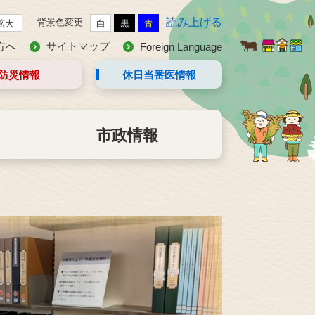
読み上げる
背景色変更
拡大
白
黒
青
方へ
サイトマップ
Foreign Language
防災情報
休日当番医
情報
市政情報