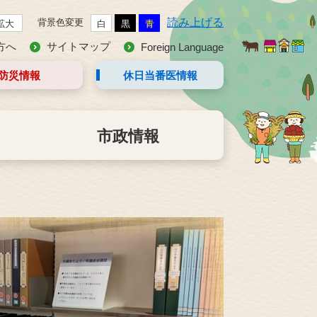
読み上げる
背景色変更
拡大
白
黒
青
方へ
サイトマップ
Foreign Language
防災情報
休日当番医
情報
市政情報