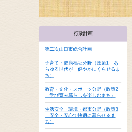
行政計画
第二次山口市総合計画
子育て・健康福祉分野（政策1 あ
らゆる世代が 健やかにくらせるま
ち）
教育・文化・スポーツ分野（政策2
学び育み暮らしを楽しむまち）
生活安全・環境・都市分野（政策3
安全・安心で快適に暮らせるま
ち）