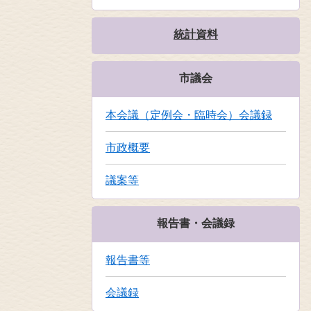
統計資料
市議会
本会議（定例会・臨時会）会議録
市政概要
議案等
報告書・会議録
報告書等
会議録