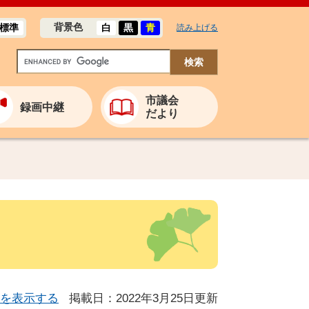
背景色
標準
白
黒
青
読み上げる
市議会
録画中継
だより
を表示する
掲載日：2022年3月25日更新