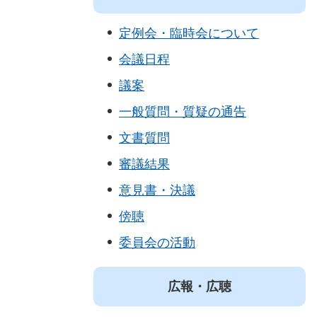
定例会・臨時会について
会議日程
議案
一般質問・質疑の通告
文書質問
審議結果
意見書・決議
傍聴
委員会の活動
広報・広聴