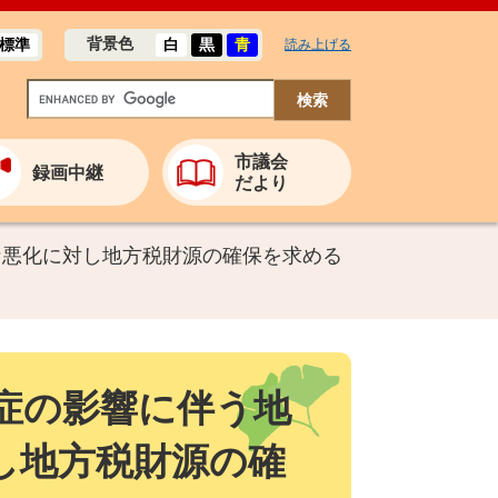
背景色
標準
白
黒
青
読み上げる
市議会
録画中継
だより
な悪化に対し地方税財源の確保を求める
症の影響に伴う地
し地方税財源の確