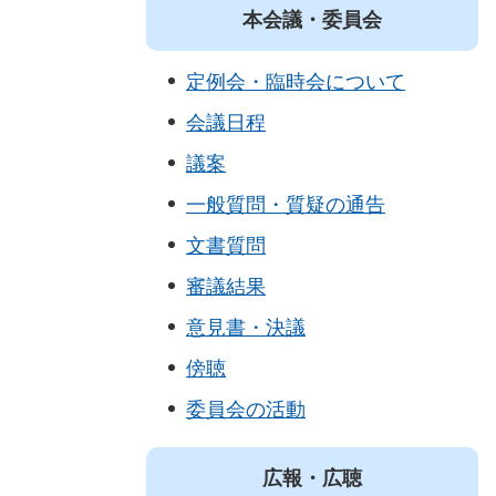
本会議・委員会
定例会・臨時会について
会議日程
議案
一般質問・質疑の通告
文書質問
審議結果
意見書・決議
傍聴
委員会の活動
広報・広聴