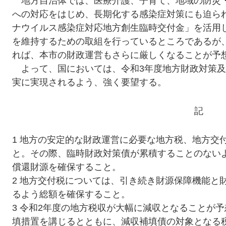
地方自治体では、医療介護、子育て、地域の防災
への対応をはじめ、長期化する感染症対策にも迫ら
ナウイルス感染症対応地方創生臨時交付金」を活用
を維持するための取組を行っているところであるが
れば、本市の財政運営もさらに厳しくなることが予
よって、国においては、令和3年度地方財政対策及
実に実現されるよう、強く要望する。
記
1 地方の安定的な財政運営に必要な地方税、地方交
と。その際、臨時財政対策債が累積することのない
償還財源を確保すること。
2 地方交付税については、引き続き財源保障機能と
るよう総額を確保すること。
3 令和2年度の地方税収が大幅に減収となることが
填措置を講じるとともに、減収補填債の対象となる