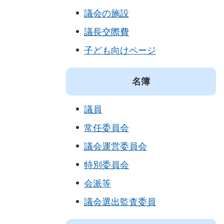
議会の施設
議長交際費
子ども向けページ
名簿
議員
常任委員会
議会運営委員会
特別委員会
会派等
議会選出監査委員