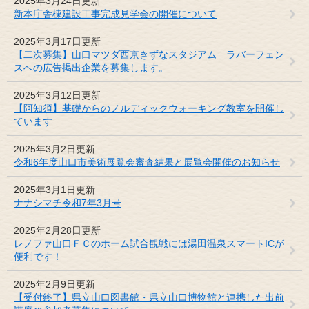
2025年3月24日更新
新本庁舎棟建設工事完成見学会の開催について
2025年3月17日更新
【二次募集】山口マツダ西京きずなスタジアム ラバーフェン
スへの広告掲出企業を募集します。
2025年3月12日更新
【阿知須】基礎からのノルディックウォーキング教室を開催し
ています
2025年3月2日更新
令和6年度山口市美術展覧会審査結果と展覧会開催のお知らせ
2025年3月1日更新
ナナシマチ令和7年3月号
2025年2月28日更新
レノファ山口ＦＣのホーム試合観戦には湯田温泉スマートICが
便利です！​
2025年2月9日更新
【受付終了】県立山口図書館・県立山口博物館と連携した出前