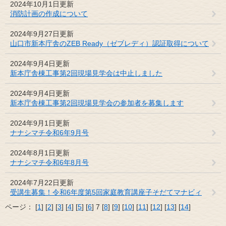
2024年10月1日更新
消防計画の作成について
2024年9月27日更新
山口市新本庁舎のZEB Ready（ゼブレディ）認証取得について
2024年9月4日更新
新本庁舎棟工事第2回現場見学会は中止しました
2024年9月4日更新
新本庁舎棟工事第2回現場見学会の参加者を募集します
2024年9月1日更新
ナナシマチ令和6年9月号
2024年8月1日更新
ナナシマチ令和6年8月号
2024年7月22日更新
受講生募集！令和6年度第5回家庭教育講座子そだてマナビィ
ページ：
[
1
] [
2
] [
3
] [
4
] [
5
] [
6
] 7 [
8
] [
9
] [
10
] [
11
] [
12
] [
13
] [
14
]