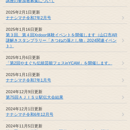
講座の参加者募集について
2025年2月1日更新
ナナシマチ令和7年2月号
2025年1月16日更新
第３回、第４回Xrdoor体験イベントを開催します（山口市AR
謎解きスタンプラリー「きつねの落とし物」2024関連イベン
ト）
2025年1月6日更新
「第2回やまぐち伝統芸能フェスinYCAM」を開催します。
2025年1月1日更新
ナナシマチ令和7年1月号
2024年12月9日更新
第75回ＡＪＩＳＵ駅伝大会結果
2024年12月1日更新
ナナシマチ令和6年12月号
2024年11月5日更新