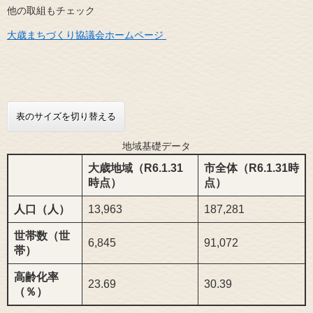
他の取組もチェック
大歳まちづくり協議会ホームページ
表のサイズを切り替える
地域基礎データ
大歳地域（R6.1.31
市全体（
R6.1.31
時
時点）
点）
人口（人）
13,963
187,281
世帯数（世
6,845
91,072
帯）
高齢化率
23.69
30.39
（％）