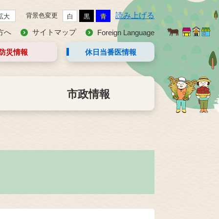
読み上げる
背景色変更
拡大
白
黒
青
方へ
サイトマップ
Foreign Language
防災情報
休日当番医
情報
市政情報