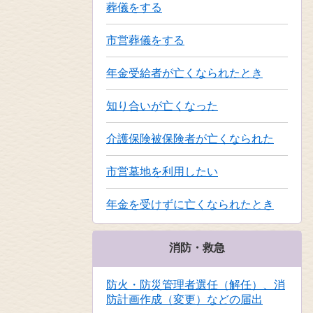
葬儀をする
市営葬儀をする
年金受給者が亡くなられたとき
知り合いが亡くなった
介護保険被保険者が亡くなられた
市営墓地を利用したい
年金を受けずに亡くなられたとき
消防・救急
防火・防災管理者選任（解任）、消
防計画作成（変更）などの届出