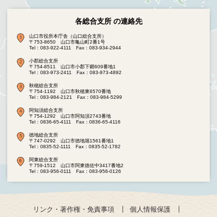
各総合支所 の連絡先
山口市役所本庁舎（山口総合支所）
〒753-8650 山口市亀山町2番1号
Tel：083-922-4111
Fax：083-934-2944
小郡総合支所
〒754-8511 山口市小郡下郷609番地1
Tel：083-973-2411
Fax：083-973-4892
秋穂総合支所
〒754-1192 山口市秋穂東6570番地
Tel：083-984-2121
Fax：083-984-5299
阿知須総合支所
〒754-1292 山口市阿知須2743番地
Tel：0836-65-4111
Fax：0836-65-4116
徳地総合支所
〒747-0292 山口市徳地堀1561番地1
Tel：0835-52-1111
Fax：0835-52-1782
阿東総合支所
〒759-1512 山口市阿東徳佐中3417番地2
Tel：083-956-0111
Fax：083-956-0126
リンク・著作権・免責事項
個人情報保護