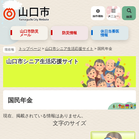
山口市防災
休日当番医
防災情報
メール
情報
トップページ
>
山口市シニア生活応援サイト
>
国民年金
現在地
山口市シニア生活応援サイト
国民年金
現在、掲載されている情報はありません。
文字のサイズ