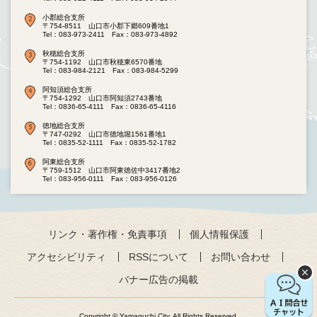
小郡総合支所
〒754-8511 山口市小郡下郷609番地1
Tel：083-973-2411
Fax：083-973-4892
秋穂総合支所
〒754-1192 山口市秋穂東6570番地
Tel：083-984-2121
Fax：083-984-5299
阿知須総合支所
〒754-1292 山口市阿知須2743番地
Tel：0836-65-4111
Fax：0836-65-4116
徳地総合支所
〒747-0292 山口市徳地堀1561番地1
Tel：0835-52-1111
Fax：0835-52-1782
阿東総合支所
〒759-1512 山口市阿東徳佐中3417番地2
Tel：083-956-0111
Fax：083-956-0126
リンク・著作権・免責事項
個人情報保護
アクセシビリティ
RSSについて
お問い合わせ
バナー広告の掲載
Copyright © Yamaguchi City. All Rights Reserved.