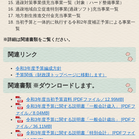
過疎対策事業債充当事業一覧（対象：ハード整備事業）
過疎地域自立促進特別事業(過疎ソフト)充当事業一覧
地方創生推進交付金充当事業一覧
当初予算と一体的に執行する令和2年度補正予算による事業一
覧
※詳細は関連書類をご覧ください。
関連リンク
令和3年度予算編成方針
予算関係（財政課トップページに移動します）
関連書類 ※ダウンロードします。
令和3年度当初予算資料 [PDFファイル／12.99MB]
令和3年度予算に関する説明書「一般会計歳入」 [PDFフ
ァイル／8.04MB]
令和3年度予算に関する説明書「一般会計歳出」 [PDFフ
ァイル／36.11MB]
令和3年度予算に関する説明書「特別会計」 [PDFファイ