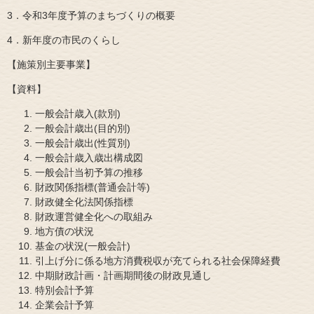
3．令和3年度予算のまちづくりの概要
4．新年度の市民のくらし
【施策別主要事業】
【資料】
一般会計歳入(款別)
一般会計歳出(目的別)
一般会計歳出(性質別)
一般会計歳入歳出構成図
一般会計当初予算の推移
財政関係指標(普通会計等)
財政健全化法関係指標
財政運営健全化への取組み
地方債の状況
基金の状況(一般会計)
引上げ分に係る地方消費税収が充てられる社会保障経費
中期財政計画・計画期間後の財政見通し
特別会計予算
企業会計予算