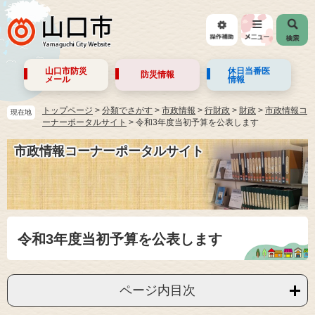
山口市防災
休日当番医
防災情報
メール
情報
トップページ
>
分類でさがす
>
市政情報
>
行財政
>
財政
>
市政情報コ
現在地
ーナーポータルサイト
>
令和3年度当初予算を公表します
市政情報コーナーポータルサイト
令和3年度当初予算を公表します
ページ内目次