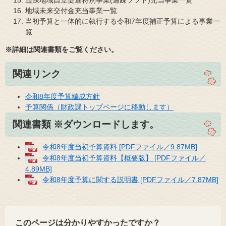
地域未来交付金充当事業一覧
当初予算と一体的に執行する令和7年度補正予算による事業一
覧
※詳細は関連書類をご覧ください。
関連リンク
令和8年度予算編成方針
予算関係（財政課トップページに移動します）
関連書類 ※ダウンロードします。
令和8年度当初予算資料 [PDFファイル／9.87MB]
令和8年度当初予算資料【概要版】 [PDFファイル／
4.89MB]
令和8年度予算に関する説明書 [PDFファイル／7.87MB]
このページは分かりやすかったですか？