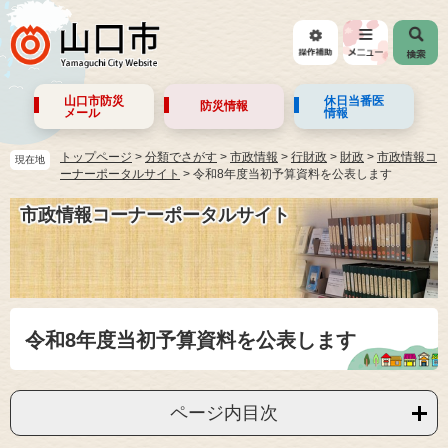
山口市防災
休日当番医
防災情報
メール
情報
トップページ
>
分類でさがす
>
市政情報
>
行財政
>
財政
>
市政情報コ
現在地
ーナーポータルサイト
>
令和8年度当初予算資料を公表します
市政情報コーナーポータルサイト
令和8年度当初予算資料を公表します
ページ内目次