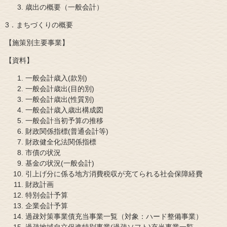
歳出の概要（一般会計）
3．まちづくりの概要
【施策別主要事業】
【資料】
一般会計歳入(款別)
一般会計歳出(目的別)
一般会計歳出(性質別)
一般会計歳入歳出構成図
一般会計当初予算の推移
財政関係指標(普通会計等)
財政健全化法関係指標
市債の状況
基金の状況(一般会計)
引上げ分に係る地方消費税収が充てられる社会保障経費
財政計画
特別会計予算
企業会計予算
過疎対策事業債充当事業一覧（対象：ハード整備事業）
過疎地域自立促進特別事業(過疎ソフト)充当事業一覧