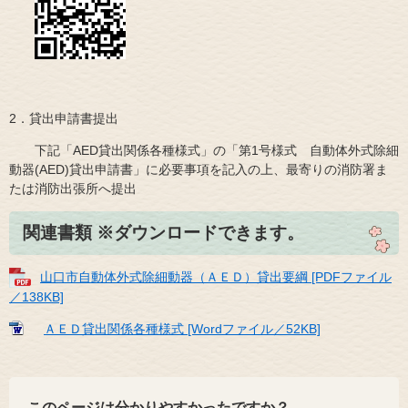
2．貸出申請書提出
下記「AED貸出関係各種様式」の「第1号様式 自動体外式除細
動器(AED)貸出申請書」に必要事項を記入の上、最寄りの消防署ま
たは消防出張所へ提出
関連書類 ※ダウンロードできます。
山口市自動体外式除細動器（ＡＥＤ）貸出要綱 [PDFファイル
／138KB]
ＡＥＤ貸出関係各種様式 [Wordファイル／52KB]
このページは分かりやすかったですか？