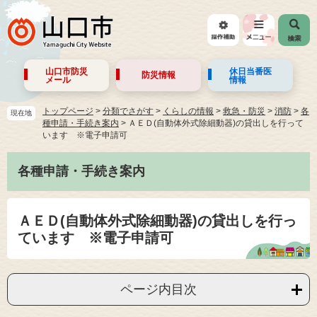
山口市防災
休日当番医
防災情報
メール
情報
トップページ
>
分類でさがす
>
くらしの情報
>
救急・防災
>
消防
>
各
現在地
種申請・手続き案内
>
ＡＥＤ(自動体外式除細動器)の貸出しを行って
います ※電子申請可
各種申請・手続き案内
ＡＥＤ(自動体外式除細動器)の貸出しを行っ
ています ※電子申請可
ページ内目次