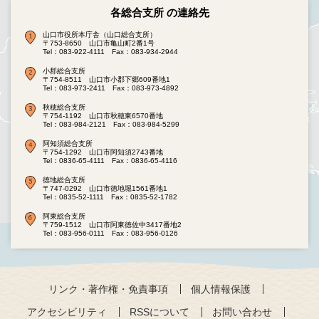
各総合支所 の連絡先
山口市役所本庁舎（山口総合支所）
〒753-8650 山口市亀山町2番1号
Tel：083-922-4111
Fax：083-934-2944
小郡総合支所
〒754-8511 山口市小郡下郷609番地1
Tel：083-973-2411
Fax：083-973-4892
秋穂総合支所
〒754-1192 山口市秋穂東6570番地
Tel：083-984-2121
Fax：083-984-5299
阿知須総合支所
〒754-1292 山口市阿知須2743番地
Tel：0836-65-4111
Fax：0836-65-4116
徳地総合支所
〒747-0292 山口市徳地堀1561番地1
Tel：0835-52-1111
Fax：0835-52-1782
阿東総合支所
〒759-1512 山口市阿東徳佐中3417番地2
Tel：083-956-0111
Fax：083-956-0126
リンク・著作権・免責事項
個人情報保護
アクセシビリティ
RSSについて
お問い合わせ