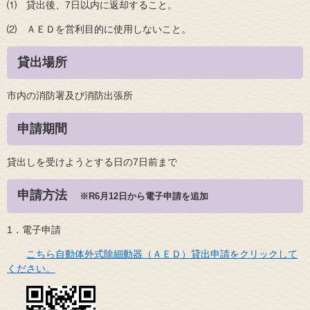
⑴ 貸出後、7日以内に返却すること。
⑵ ＡＥＤを営利目的に使用しないこと。
貸出場所
市内の消防署及び消防出張所
申請期間
貸出しを受けようとする日の7日前まで
申請方法
※R6月12日から電子申請を追加
1．電子申請
こちら自動体外式除細動器（ＡＥＤ）貸出申請をクリックして
ください。