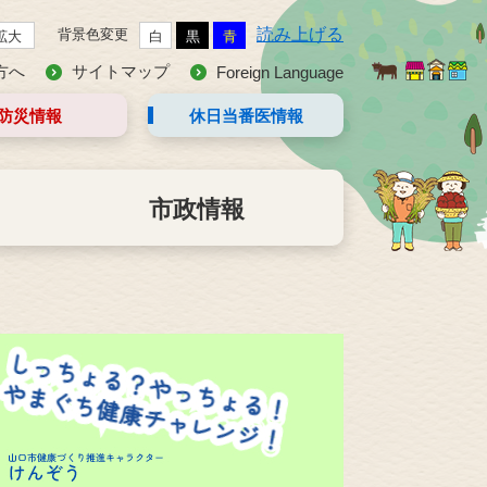
読み上げる
背景色変更
拡大
白
黒
青
方へ
サイトマップ
Foreign Language
防災情報
休日当番医
情報
市政情報