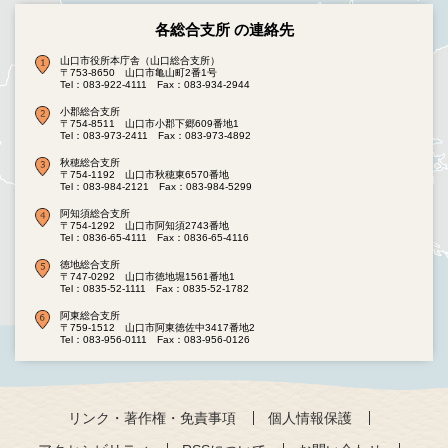
各総合支所 の連絡先
山口市役所本庁舎（山口総合支所）
〒753-8650 山口市亀山町2番1号
Tel：083-922-4111
Fax：083-934-2944
小郡総合支所
〒754-8511 山口市小郡下郷609番地1
Tel：083-973-2411
Fax：083-973-4892
秋穂総合支所
〒754-1192 山口市秋穂東6570番地
Tel：083-984-2121
Fax：083-984-5299
阿知須総合支所
〒754-1292 山口市阿知須2743番地
Tel：0836-65-4111
Fax：0836-65-4116
徳地総合支所
〒747-0292 山口市徳地堀1561番地1
Tel：0835-52-1111
Fax：0835-52-1782
阿東総合支所
〒759-1512 山口市阿東徳佐中3417番地2
Tel：083-956-0111
Fax：083-956-0126
リンク・著作権・免責事項
個人情報保護