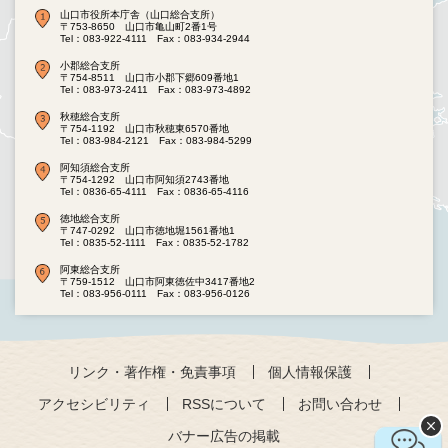
山口市役所本庁舎（山口総合支所）
〒753-8650 山口市亀山町2番1号
Tel：083-922-4111
Fax：083-934-2944
小郡総合支所
〒754-8511 山口市小郡下郷609番地1
Tel：083-973-2411
Fax：083-973-4892
秋穂総合支所
〒754-1192 山口市秋穂東6570番地
Tel：083-984-2121
Fax：083-984-5299
阿知須総合支所
〒754-1292 山口市阿知須2743番地
Tel：0836-65-4111
Fax：0836-65-4116
徳地総合支所
〒747-0292 山口市徳地堀1561番地1
Tel：0835-52-1111
Fax：0835-52-1782
阿東総合支所
〒759-1512 山口市阿東徳佐中3417番地2
Tel：083-956-0111
Fax：083-956-0126
リンク・著作権・免責事項
個人情報保護
アクセシビリティ
RSSについて
お問い合わせ
バナー広告の掲載