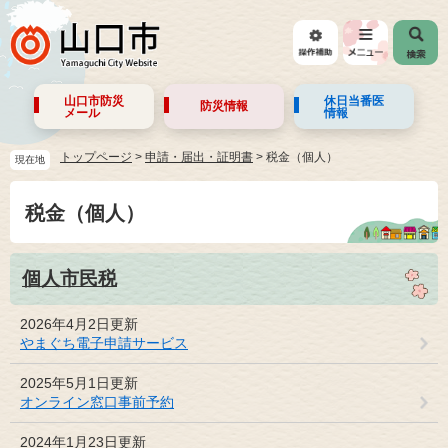
山口市防災
休日当番医
防災情報
メール
情報
トップページ
>
申請・届出・証明書
>
税金（個人）
現在地
税金（個人）
個人市民税
2026年4月2日更新
やまぐち電子申請サービス
2025年5月1日更新
オンライン窓口事前予約
2024年1月23日更新