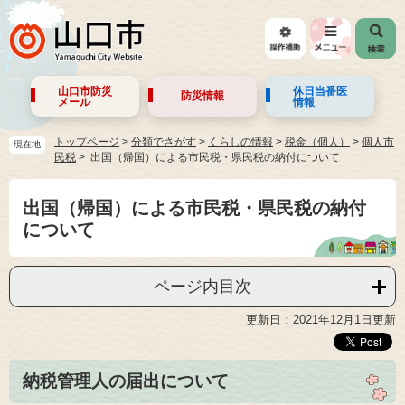
山口市防災
休日当番医
防災情報
メール
情報
トップページ
>
分類でさがす
>
くらしの情報
>
税金（個人）
>
個人市
現在地
民税
出国（帰国）による市民税・県民税の納付について
出国（帰国）による市民税・県民税の納付
について
ページ内目次
更新日：2021年12月1日更新
納税管理人の届出について