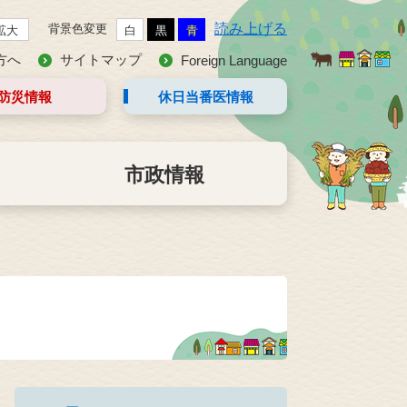
読み上げる
背景色変更
拡大
白
黒
青
方へ
サイトマップ
Foreign Language
防災情報
休日当番医
情報
市政情報