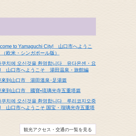
lcome to Yamaguchi City! 山口市へようこ
！（欧米・シンガポール版）
마쿠치에 오신것을 환영합니다 유다온센・요
편 山口市へようこそ 湯田温泉・旅館編
迎來到山口市 湯田溫泉･足湯篇
迎來到山口市 國寶•琉璃光寺五重塔篇
마쿠치에 오신것을 환영합니다 루리코지오중
편 山口市へようこそ 国宝・瑠璃光寺五重塔
観光アクセス・交通の一覧を見る