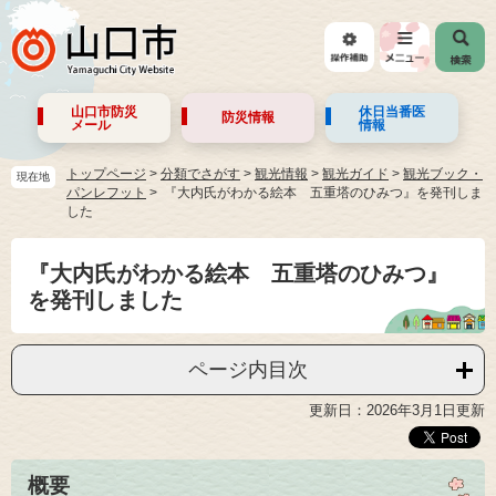
山口市防災
休日当番医
防災情報
メール
情報
トップページ
>
分類でさがす
>
観光情報
>
観光ガイド
>
観光ブック・
現在地
パンレフット
『大内氏がわかる絵本 五重塔のひみつ』を発刊しま
した
『大内氏がわかる絵本 五重塔のひみつ』
を発刊しました
ページ内目次
更新日：2026年3月1日更新
概要