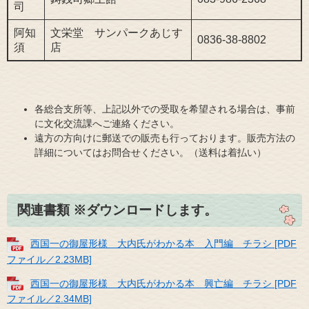
司
阿知
文栄堂 サンパークあじす
0836-38-8802
須
店
各総合支所等、上記以外での受取を希望される場合は、事前
に文化交流課へご連絡ください。
遠方の方向けに郵送での販売も行っております。販売方法の
詳細についてはお問合せください。（送料は着払い）
関連書類 ※ダウンロードします。
西国一の御屋形様 大内氏がわかる本 入門編 チラシ [PDF
ファイル／2.23MB]
西国一の御屋形様 大内氏がわかる本 興亡編 チラシ [PDF
ファイル／2.34MB]