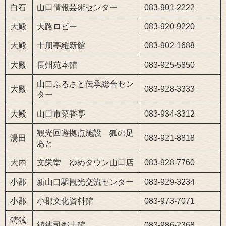
白石
山口情報芸術センター
083-901-2222
大殿
大路ロビー
083-920-9220
大殿
十朋亭維新館
083-902-1688
大殿
長州苑本館
083-925-5850
山口ふるさと伝承総合セン
大殿
083-928-3333
ター
大殿
山口市菜香亭
083-934-3312
観光回遊拠点施設 狐の足
湯田
083-921-8818
あと
大内
文栄堂 ゆめタウン山口店
083-928-7760
小郡
新山口駅観光交流センター
083-929-3234
小郡
小郡文化資料館
083-973-7071
鋳銭
鋳銭司郷土館
083-986-2368