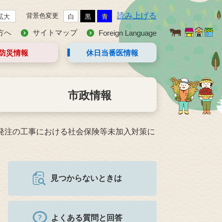
読み上げる
背景色変更
拡大
白
黒
青
方へ
サイトマップ
Foreign Language
防災情報
休日当番医
情報
市政情報
発注の工事における社会保険等未加入対策に
見つからないときは
よくある質問と回答