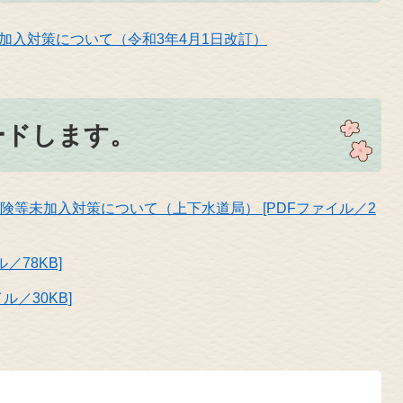
加入対策について（令和3年4月1日改訂）
ードします。
等未加入対策について（上下水道局） [PDFファイル／2
／78KB]
ル／30KB]