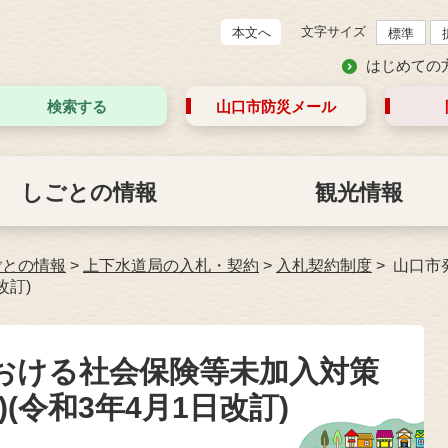
文字サイズ
本文へ
標準
はじめての
検索する
山口市防災
メール
しごとの情報
観光情報
ごとの情報
>
上下水道局の入札・契約
>
入札契約制度
山口市
改訂)
おける社会保険等未加入対策
(令和3年4月1日改訂)