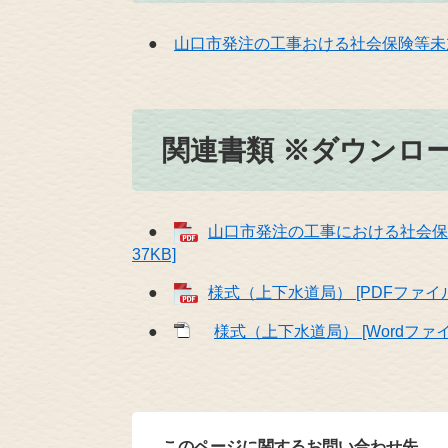
●
山口市発注の工事おける社会保険等未
関連書類 ※ダウンロ
●
山口市発注の工事における社会保険
37KB]
●
様式（上下水道局） [PDFファイル
●
様式（上下水道局） [Wordファイ
このページに関するお問い合わせ先