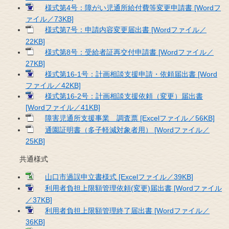
様式第4号：障がい児通所給付費等変更申請書 [Wordフ
ァイル／73KB]
様式第7号：申請内容変更届出書 [Wordファイル／
22KB]
様式第8号：受給者証再交付申請書 [Wordファイル／
27KB]
様式第16-1号：計画相談支援申請・依頼届出書 [Word
ファイル／42KB]
様式第16-2号：計画相談支援依頼（変更）届出書
[Wordファイル／41KB]
障害児通所支援事業 調査票 [Excelファイル／56KB]
通園証明書（多子軽減対象者用） [Wordファイル／
25KB]
共通様式
山口市過誤申立書様式 [Excelファイル／39KB]
利用者負担上限額管理依頼(変更)届出書 [Wordファイル
／37KB]
利用者負担上限額管理終了届出書 [Wordファイル／
36KB]