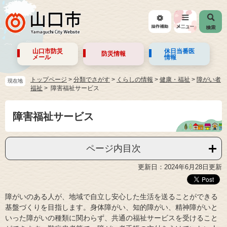
山口市防災
休日当番医
防災情報
メール
情報
トップページ
>
分類でさがす
>
くらしの情報
>
健康・福祉
>
障がい者
現在地
福祉
障害福祉サービス
障害福祉サービス
ページ内目次
更新日：2024年6月28日更新
障がいのある人が、地域で自立し安心した生活を送ることができる
基盤づくりを目指します。身体障がい、知的障がい、精神障がいと
いった障がいの種類に関わらず、共通の福祉サービスを受けること