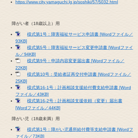
https://www.city.yamaguchi.lg.jp/soshiki/57/5032.html
障がい者（18歳以上）用
様式第1号：障害福祉サービス申請書 [Wordファイル／
93KB]
様式第5号：障害福祉サービス変更申請書 [Wordファイ
ル／94KB]
様式第9号：申請内容変更届出書 [Wordファイル／
22KB]
様式第10号：受給者証再交付申請書 [Wordファイル／
25KB]
様式第16-1号：計画相談支援給付費支給申請書 [Word
ファイル／43KB]
様式第16-2号：計画相談支援依頼（変更）届出書
[Wordファイル／44KB]
障がい児（18歳未満）用
様式第1号：障がい児通所給付費等支給申請書 [Wordフ
ァイル／73KB]