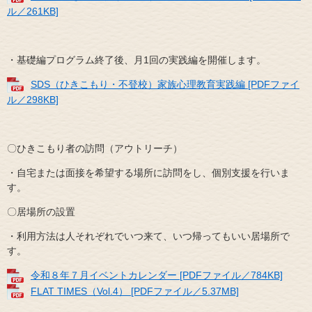
ル／261KB]
・基礎編プログラム終了後、月1回の実践編を開催します。
SDS（ひきこもり・不登校）家族心理教育実践編 [PDFファイ
ル／298KB]
〇ひきこもり者の訪問（アウトリーチ）
・自宅または面接を希望する場所に訪問をし、個別支援を行いま
す。
〇居場所の設置
・利用方法は人それぞれでいつ来て、いつ帰ってもいい居場所で
す。
令和８年７月イベントカレンダー [PDFファイル／784KB]
FLAT TIMES（Vol.4） [PDFファイル／5.37MB]