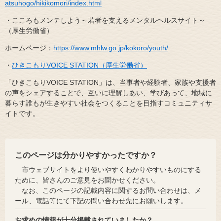
atsuhogo/hikikomori/index.html
・こころもメンテしよう～若者を支えるメンタルヘルスサイト～
（厚生労働省）
ホームページ：
https://www.mhlw.go.jp/kokoro/youth/
・
ひきこもりVOICE STATION（厚生労働省）
「ひきこもりVOICE STATION」は、当事者や経験者、家族や支援者
の声をシェアすることで、互いに理解しあい、学びあって、地域に
暮らす誰もが生きやすい社会をつくることを目指すコミュニティサ
イトです。
このページは分かりやすかったですか？
市ウェブサイトをより使いやすくわかりやすいものにする
ために、皆さんのご意見をお聞かせください。
なお、このページの記載内容に関するお問い合わせは、メ
ール、電話等にて下記の問い合わせ先にお願いします。
お求めの情報が十分掲載されていましたか？