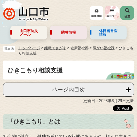
山口市防災
休日当番医
防災情報
メール
情報
トップページ
>
組織でさがす
>
健康福祉部
>
障がい福祉課
>
ひきこも
現在地
り相談支援
ひきこもり相談支援
ページ内目次
更新日：2026年6月29日更新
「ひきこもり」とは
社会的に孤立し、孤独を感じている状態にある人や、様々な生きづ