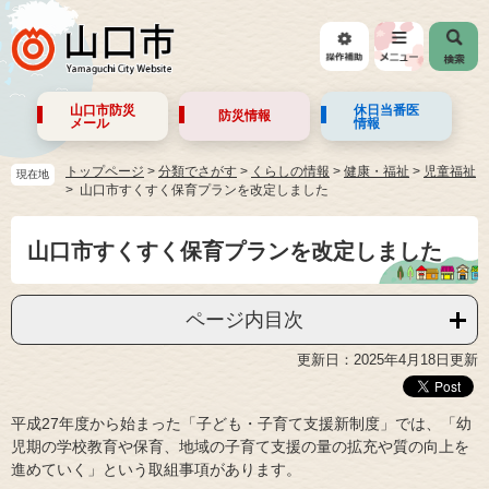
山口市防災
休日当番医
防災情報
メール
情報
トップページ
>
分類でさがす
>
くらしの情報
>
健康・福祉
>
児童福祉
現在地
山口市すくすく保育プランを改定しました
山口市すくすく保育プランを改定しました
ページ内目次
更新日：2025年4月18日更新
平成27年度から始まった「子ども・子育て支援新制度」では、「幼
児期の学校教育や保育、地域の子育て支援の量の拡充や質の向上を
進めていく」という取組事項があります。