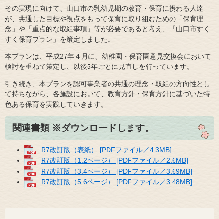
その実現に向けて、山口市の乳幼児期の教育・保育に携わる人達
が、共通した目標や視点をもって保育に取り組むための「保育理
念」や「重点的な取組事項」等が必要であると考え、「山口市すく
すく保育プラン」を策定しました。
本プランは、平成27年４月に、幼稚園・保育園意見交換会において
検討を重ねて策定し、以後5年ごとに見直しを行っています。
引き続き、本プランを認可事業者の共通の理念・取組の方向性とし
て持ちながら、各施設において、教育方針・保育方針に基づいた特
色ある保育を実践していきます。
関連書類 ※ダウンロードします。
R7改訂版（表紙） [PDFファイル／4.3MB]
R7改訂版（1.2ページ） [PDFファイル／2.6MB]
R7改訂版（3.4ページ） [PDFファイル／3.69MB]
R7改訂版（5.6ページ） [PDFファイル／3.48MB]