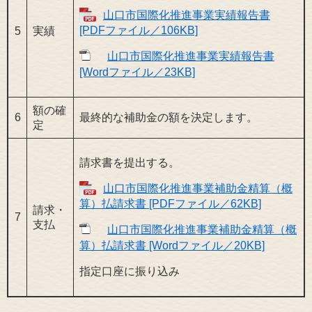
山口市国際化推進事業実績報告書
[PDFファイル／106KB]
5
実績
山口市国際化推進事業実績報告書
[Wordファイル／23KB]
額の確
6
最終的な補助金の額を決定します。
定
請求書を提出する。
山口市国際化推進事業補助金精算（概
算）払請求書 [PDFファイル／62KB]
請求・
7
支払
山口市国際化推進事業補助金精算（概
算）払請求書 [Wordファイル／20KB]
指定口座に振り込み