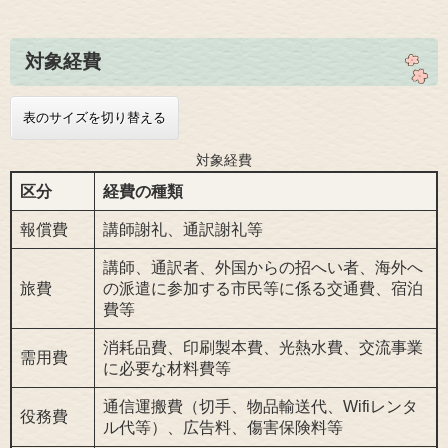
対象経費
表のサイズを切り替える
対象経費
区分
経費の種類
報償費
講師謝礼、通訳謝礼等
講師、通訳者、外国からの招へい者、海外へ
旅費
の派遣に参加する市民等に係る交通費、宿泊
費等
消耗品費、印刷製本費、光熱水費、交流事業
需用費
に必要な材料費等
通信運搬費（切手、物品輸送代、Wifiレンタ
役務費
ル代等）、広告料、傷害保険料等