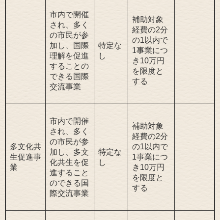
市内で開催
補助対象
され、多く
経費の2分
の市民が参
の1以内で
加し、国際
特定な
1事業につ
理解を促進
し
き10万円
することの
を限度と
できる国際
する
交流事業
市内で開催
補助対象
され、多く
経費の2分
の市民が参
多文化共
の1以内で
加し、多文
特定な
生促進事
1事業につ
化共生を促
し
業
き10万円
進すること
を限度と
のできる国
する
際交流事業