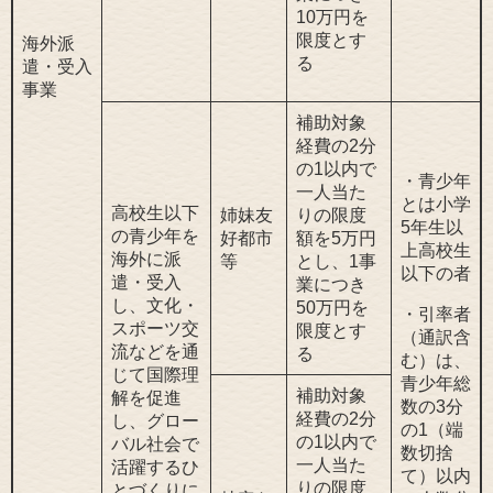
10万円を
限度とす
海外派
る
遣・受入
事業
補助対象
経費の2分
の1以内で
・青少年
一人当た
とは小学
高校生以下
姉妹友
りの限度
5年生以
の青少年を
好都市
額を5万円
上高校生
海外に派
等
とし、1事
以下の者
遣・受入
業につき
し、文化・
50万円を
・引率者
スポーツ交
限度とす
（通訳含
流などを通
る
む）は、
じて国際理
青少年総
補助対象
解を促進
数の3分
経費の2分
し、グロー
の1（端
の1以内で
バル社会で
数切捨
一人当た
活躍するひ
て）以内
りの限度
とづくりに