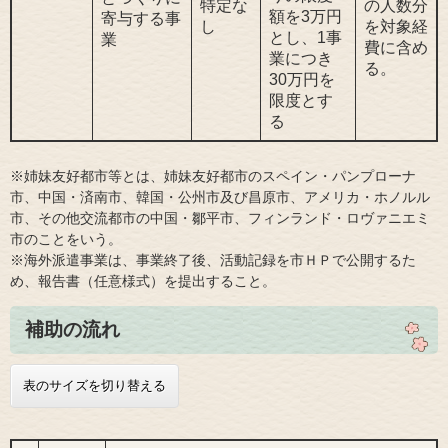
特定な
の人数分
額を3万円
寄与する事
し
を対象経
とし、1事
業
費に含め
業につき
る。
30万円を
限度とす
る
※姉妹友好都市等とは、姉妹友好都市のスペイン・パンプローナ
市、中国・済南市、韓国・公州市及び昌原市、アメリカ・ホノルル
市、その他交流都市の中国・鄒平市、フィンランド・ロヴァニエミ
市のことをいう。
※海外派遣事業は、事業終了後、活動記録を市ＨＰで公開するた
め、報告書（任意様式）を提出すること。
補助の流れ
表のサイズを切り替える