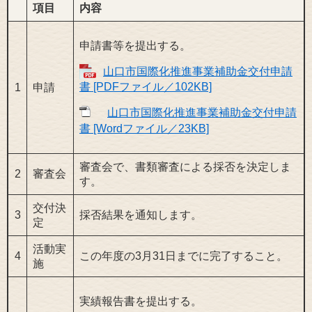
項目
内容
申請書等を提出する。
山口市国際化推進事業補助金交付申請
書 [PDFファイル／102KB]
1
申請
山口市国際化推進事業補助金交付申請
書 [Wordファイル／23KB]
審査会で、書類審査による採否を決定しま
2
審査会
す。
交付決
3
採否結果を通知します。
定
活動実
4
この年度の3月31日までに完了すること。
施
実績報告書を提出する。