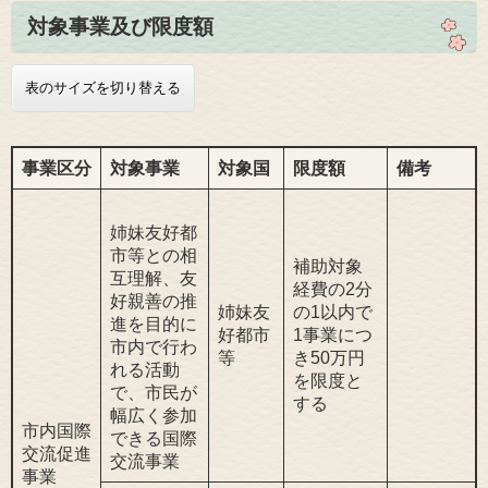
対象事業及び限度額
表のサイズを切り替える
事業区分
対象事業
対象国
限度額
備考
姉妹友好都
市等との相
補助対象
互理解、友
経費の2分
好親善の推
姉妹友
の1以内で
進を目的に
好都市
1事業につ
市内で行わ
等
き50万円
れる活動
を限度と
で、市民が
する
幅広く参加
市内国際
できる国際
交流促進
交流事業
事業