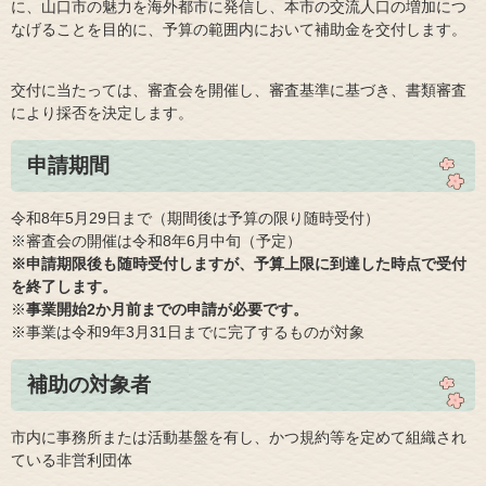
に、山口市の魅力を海外都市に発信し、本市の交流人口の増加につ
なげることを目的に、予算の範囲内において補助金を交付します。
交付に当たっては、審査会を開催し、審査基準に基づき、書類審査
により採否を決定します。
申請期間
令和8年5月29日まで（期間後は予算の限り随時受付）
※審査会の開催は令和8年6月中旬（予定）
※申請期限後も随時受付しますが、予算上限に到達した時点で受付
を終了します。
※
事業開始2か月前までの申請が必要です。​
※事業は令和9年3月31日までに完了するものが対象
補助の対象者
市内に事務所または活動基盤を有し、かつ規約等を定めて組織され
ている非営利団体