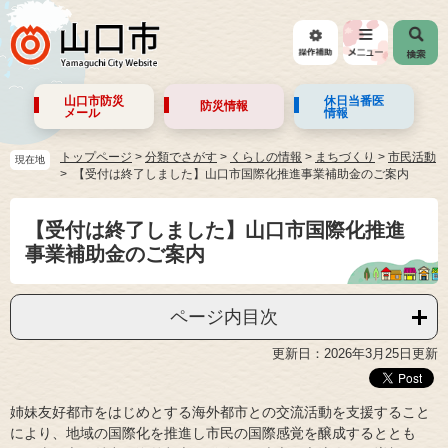
山口市防災
休日当番医
防災情報
メール
情報
トップページ
>
分類でさがす
>
くらしの情報
>
まちづくり
>
市民活動
現在地
【受付は終了しました】山口市国際化推進事業補助金のご案内
【受付は終了しました】山口市国際化推進
事業補助金のご案内
ページ内目次
更新日：2026年3月25日更新
姉妹友好都市をはじめとする海外都市との交流活動を支援すること
により、地域の国際化を推進し市民の国際感覚を醸成するととも