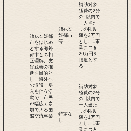
補助対象
経費の2分
の1以内で
一人当た
姉妹友
りの限度
好都市
額を2万円
姉妹友好都
等
とし、1事
市をはじめ
業につき
とする海外
20万円を
都市との相
限度とす
互理解、友
る
好親善の推
進を目的と
し、海外へ
の派遣・受
補助対象
入を伴う活
経費の2分
動で、市民
の1以内で
が幅広く参
一人当た
加できる国
りの限度
特定な
際交流事業
額を1万円
し
とし、1事
業につき