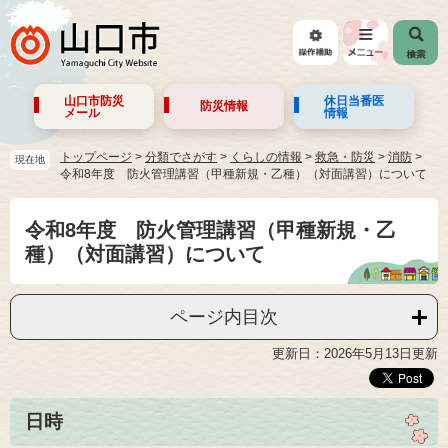
山口市防災
休日当番医
防災情報
メール
情報
トップページ
>
分類でさがす
>
くらしの情報
>
救急・防災
>
消防
現在地
令和8年度 防火管理講習（甲種新規・乙種）（対面講習）について
令和8年度 防火管理講習（甲種新規・乙
種）（対面講習）について
ページ内目次
更新日：2026年5月13日更新
日時