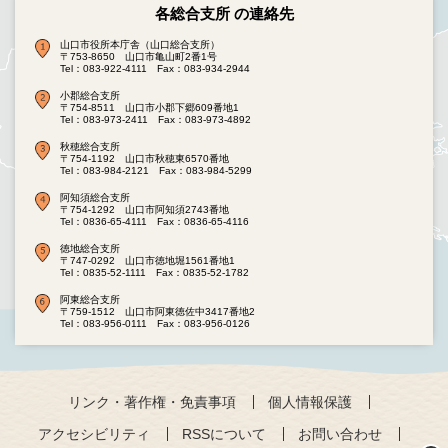
各総合支所 の連絡先
山口市役所本庁舎（山口総合支所）
〒753-8650 山口市亀山町2番1号
Tel：083-922-4111
Fax：083-934-2944
小郡総合支所
〒754-8511 山口市小郡下郷609番地1
Tel：083-973-2411
Fax：083-973-4892
秋穂総合支所
〒754-1192 山口市秋穂東6570番地
Tel：083-984-2121
Fax：083-984-5299
阿知須総合支所
〒754-1292 山口市阿知須2743番地
Tel：0836-65-4111
Fax：0836-65-4116
徳地総合支所
〒747-0292 山口市徳地堀1561番地1
Tel：0835-52-1111
Fax：0835-52-1782
阿東総合支所
〒759-1512 山口市阿東徳佐中3417番地2
Tel：083-956-0111
Fax：083-956-0126
リンク・著作権・免責事項
個人情報保護
アクセシビリティ
RSSについて
お問い合わせ