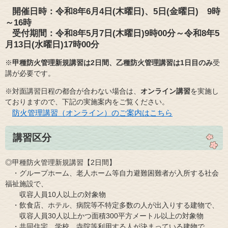
開催日時：令和8年6月4日(木曜日)、5日(金曜日) 9時
～16時
受付期間：令和8年5月7日(木曜日)9時00分～令和8年5
月13日(水曜日)17時00分
※
甲種防火管理新規講習は2日間、乙種防火管理講習は1日目のみ
受
講が必要です。
※対面講習日程の都合が合わない場合は、
オンライン講習
を実施し
ておりますので、下記の実施案内をご覧ください。
防火管理講習（オンライン）のご案内はこちら
講​習区分
◎甲種防火管理新規講習【2日間】
・グループホーム、老人ホーム等自力避難困難者が入所する社会
福祉施設で、
収容人員10人以上の対象物
・飲食店、ホテル、病院等不特定多数の人が出入りする建物で、
収容人員30人以上かつ面積300平方メートル以上の対象物
・共同住宅、学校、寺院等利用する人が決まっている建物で、