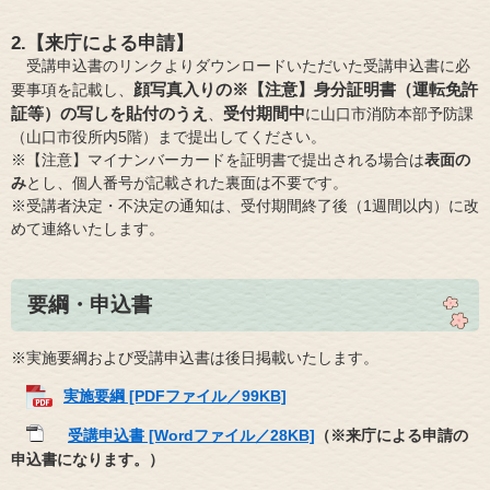
​
2.【来庁による申請】
受講申込書のリンクよりダウンロードいただいた受講申込書に必
顔写真入りの※【注意】身分証明書（運転免許
要事項を記載し、
証等）の写しを貼付のうえ
受付期間中
、
に山口市消防本部予防課
（山口市役所内5階）まで提出してください。
※【注意】マイナンバーカードを証明書で提出される場合は
表面の
み
とし、個人番号が記載された裏面は不要です。
※受講者決定・不決定の通知は、受付期間終了後（1週間以内）に改
めて連絡いたします。
要綱・申込書
※実施要綱および受講申込書は後日掲載いたします。
実施要綱 [PDFファイル／99KB]
受講申込書 [Wordファイル／28KB]
（※来庁による申請の
申込書になります。）