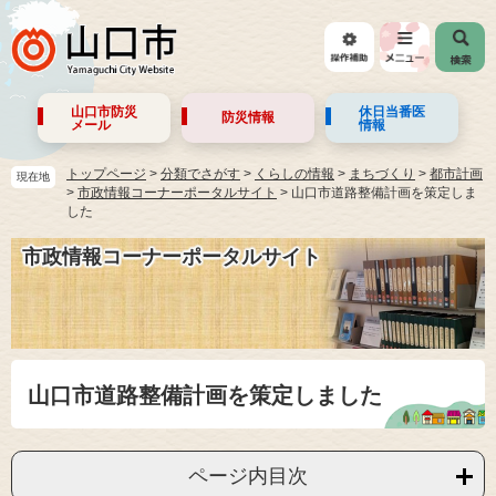
山口市防災
休日当番医
防災情報
メール
情報
トップページ
>
分類でさがす
>
くらしの情報
>
まちづくり
>
都市計画
現在地
>
市政情報コーナーポータルサイト
>
山口市道路整備計画を策定しま
した
市政情報コーナーポータルサイト
山口市道路整備計画を策定しました
ページ内目次