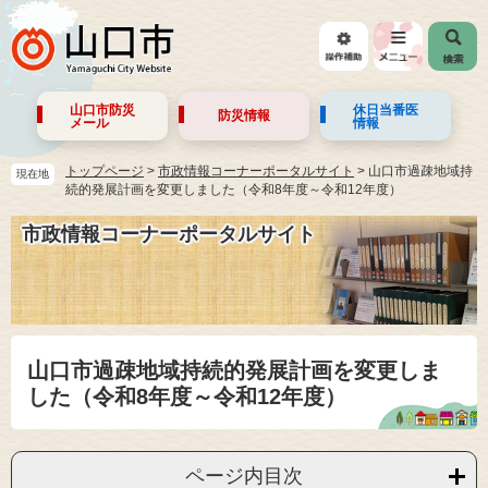
山口市防災
休日当番医
防災情報
メール
情報
トップページ
>
市政情報コーナーポータルサイト
>
山口市過疎地域持
現在地
続的発展計画を変更しました（令和8年度～令和12年度）
市政情報コーナーポータルサイト
山口市過疎地域持続的発展計画を変更しま
した（令和8年度～令和12年度）
ページ内目次