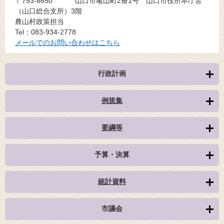
〒753-8650
山口市亀山町2番1号 山口市役所本庁舎
（山口総合支所）3階
農山村政策担当
Tel：083-934-2778
メールでのお問い合わせはこちら
行政計画
例規集
要綱等
予算・決算
統計資料
市議会