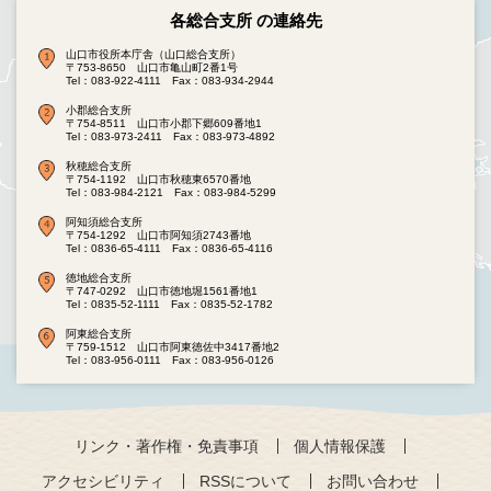
各総合支所 の連絡先
山口市役所本庁舎（山口総合支所）
〒753-8650 山口市亀山町2番1号
Tel：083-922-4111
Fax：083-934-2944
小郡総合支所
〒754-8511 山口市小郡下郷609番地1
Tel：083-973-2411
Fax：083-973-4892
秋穂総合支所
〒754-1192 山口市秋穂東6570番地
Tel：083-984-2121
Fax：083-984-5299
阿知須総合支所
〒754-1292 山口市阿知須2743番地
Tel：0836-65-4111
Fax：0836-65-4116
徳地総合支所
〒747-0292 山口市徳地堀1561番地1
Tel：0835-52-1111
Fax：0835-52-1782
阿東総合支所
〒759-1512 山口市阿東徳佐中3417番地2
Tel：083-956-0111
Fax：083-956-0126
リンク・著作権・免責事項
個人情報保護
アクセシビリティ
RSSについて
お問い合わせ