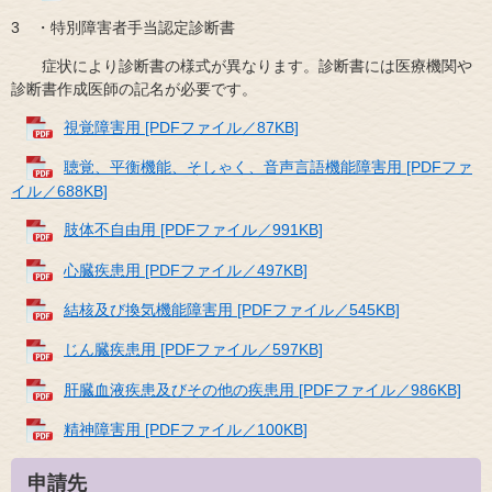
3 ・特別障害者手当認定診断書
症状により診断書の様式が異なります。診断書には医療機関や
診断書作成医師の記名が必要です。
視覚障害用 [PDFファイル／87KB]
聴覚、平衡機能、そしゃく、音声言語機能障害用 [PDFファ
イル／688KB]
肢体不自由用 [PDFファイル／991KB]
心臓疾患用 [PDFファイル／497KB]
結核及び換気機能障害用 [PDFファイル／545KB]
じん臓疾患用 [PDFファイル／597KB]
肝臓血液疾患及びその他の疾患用 [PDFファイル／986KB]
精神障害用 [PDFファイル／100KB]
申請先