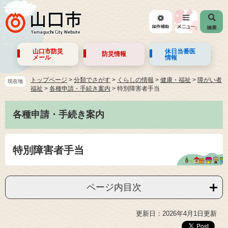
山口市防災
休日当番医
防災情報
メール
情報
トップページ
>
分類でさがす
>
くらしの情報
>
健康・福祉
>
障がい者
現在地
福祉
>
各種申請・手続き案内
>
特別障害者手当
各種申請・手続き案内
特別障害者手当
ページ内目次
更新日：2026年4月1日更新