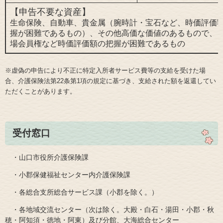
【申告不要な資産】
生命保険、自動車、貴金属（腕時計・宝石など、時価評価
握が困難であるもの）、その他高価な価値のあるもので、
場会員権など時価評価額の把握が困難であるもの
※虚偽の申告により不正に特定入所者サービス費等の支給を受けた場
合、介護保険法第22条第1項の規定に基づき、支給された額を返還してい
ただくことがあります。
受付窓口
・山口市役所介護保険課
・小郡保健福祉センター内介護保険課
・各総合支所総合サービス課（小郡を除く。）
・各地域交流センター（次は除く。大殿・白石・湯田・小郡・秋
穂・阿知須・徳地・阿東）及び分館、大海総合センター