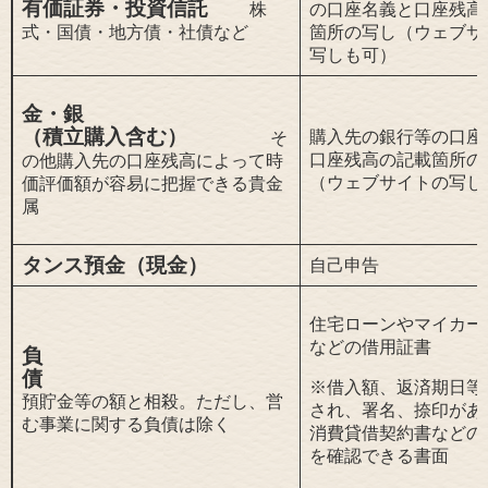
有価証券・投資信託
株
の口座名義と口座残高
式・国債・地方債・社債など
箇所の写し（ウェブサ
写しも可）
金・銀
（積立購入含む）
購入先の銀行等の口座
そ
口座残高の記載箇所の
の他購入先の口座残高によって時
（ウェブサイトの写し
価評価額が容易に把握できる貴金
属
タンス預金（現金）
自己申告
住宅ローンやマイカー
などの借用証書
負
債
※借入額、返済期日等
預貯金等の額と相殺。ただし、営
され、署名、捺印があ
む事業に関する負債は
除く
消費貸借契約書などの
を確認できる書面