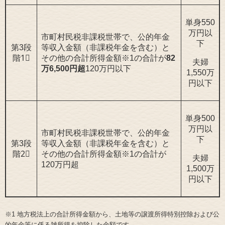
単身550
万円以
市町村民税非課税世帯で、公的年金
下
第3段
等収入金額（非課税年金を含む）と
階1⃣
その他の合計所得金額※1の合計が
82
夫婦
万6,500円超
120万円以下
1,550万
円以下
単身500
万円以
市町村民税非課税世帯で、公的年金
下
第3段
等収入金額（非課税年金を含む）と
階2⃣
その他の合計所得金額※1の合計が
夫婦
120万円超
1,500万
円以下
※1 地方税法上の合計所得金額から、土地等の譲渡所得特別控除および公