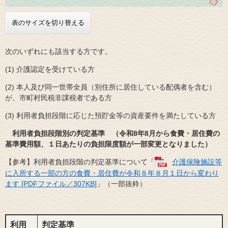
表のサイズを切り替える
次のいずれにも該当する方です。
(1) 介護認定を受けている方
(2) 本人及び同一世帯全員（別住所に居住している配偶者を含む）
が、市町村民税非課税者である方
(3) 利用者負担段階に応じた預貯金等の資産要件を満たしている方
利用者負担段階別の判定基準 （令和8年8月から食費・居住費の
基準費用額、１日あたりの負担限度額が一部変更となりました）
【参考】利用者負担段階の判定基準について「
介護保険施設等
に入所する一部の方の食費・居住費が令和８年８月１日から変わり
ます [PDFファイル／307KB]
」（一部抜粋）
利用
判定基準