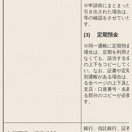
※申請前にまとまった
引き出された場合は、
等の確認をさせていた
す。
(3)
定期預金
※同一通帳に定期預金
場合は、定期を利用さ
なくても、該当する全
の上下をコピーしてく
い。なお、
証書や定期
別通帳がある場合は、
る全ページの上下及び
支店・口座番号・名義
る部分のコピーが必要
す。
銀行、信託銀行、証券