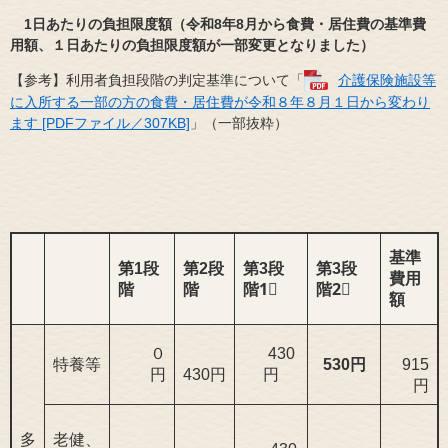
1日あたりの負担限度額（令和8年8月から食費・居住費の基準費
用額、１日あたりの負担限度額が一部変更となりました）
【参考】利用者負担段階の判定基準について「
介護保険施設等
に入所する一部の方の食費・居住費が令和８年８月１日から変わり
ます [PDFファイル／307KB]
」（一部抜粋）
基準
第1段
第2段
第3段
第3段
費用
階
階
階1⃣
階2⃣
額
０
430
特養等
530円
915
円
430円
円
円
多
老健、