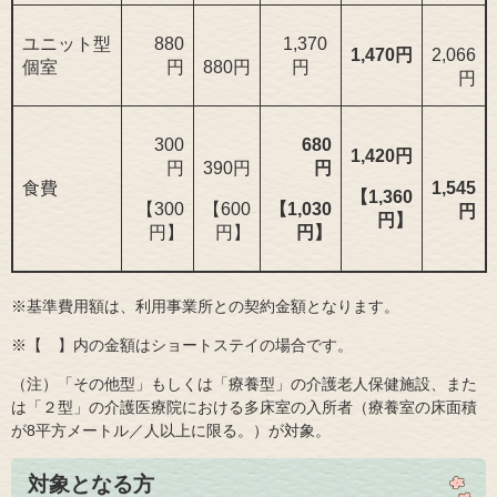
ユニット型
880
1,370
1,470円
2,066
個室
円
880円
円
円
300
680
1,420円
円
390円
円
食費
1,545
【1,360
【300
【600
【1,030
円
円】
円】
円】
円】
※基準費用額は、利用事業所との契約金額となります。
※【 】内の金額はショートステイの場合です。
（注）「その他型」もしくは「療養型」の介護老人保健施設、また
は「２型」の介護医療院における多床室の入所者（療養室の床面積
が8平方メートル／人以上に限る。）が対象。
対象となる方