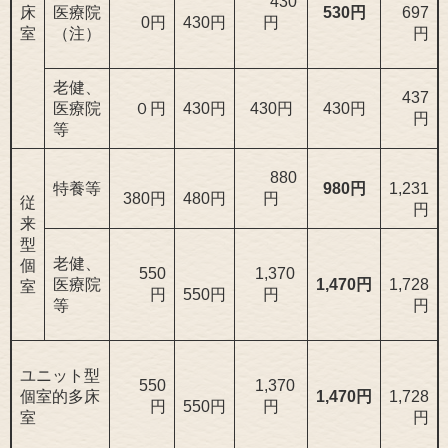
430
床
医療院
530円
697
0円
430円
円
室
（注）
円
老健、
437
医療院
０円
430円
430円
430円
円
等
880
特養等
980円
1,231
380円
480円
円
従
円
来
型
老健、
個
550
1,370
医療院
1,470円
1,728
室
円
550円
円
等
円
ユニット型
550
1,370
個室的多床
1,470円
1,728
円
550円
円
室
円