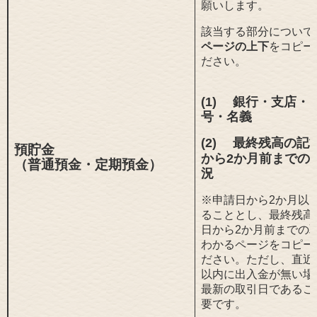
願いします。
該当する部分について
ページの上下
をコピー
ださい。
(1)
銀行・支店・
号・名義
(2) 最終残高の記
預貯金
から2か月前までの
（普通預金・定期預金）
況
※申請日から2か月以
ることとし、最終残高
日から2か月前までの
わかるページをコピー
ださい。ただし、直近
以内に出入金が無い場
最新の取引日であるこ
要です。