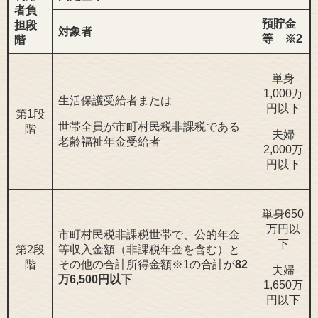
者負
預貯金
担段
対象者
等
※2
階
単身
1,000万
生活保護受給者または
円以下
第1段
世帯全員が市町村民税非課税である
階
夫婦
老齢福祉年金受給者
2,000万
円以下
単身650
万円以
市町村民税非課税世帯で、公的年金
下
第2段
等収入金額（非課税年金を含む）と
階
その他の合計所得金額※1の合計が
82
夫婦
万6,500円以下
1,650万
円以下