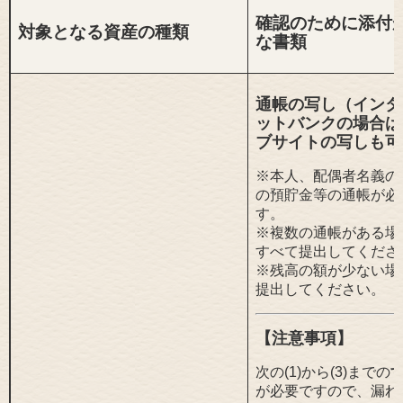
確認のために添付
対象となる資産の種類
な書類
通帳の写し（インタ
ットバンクの場合は
ブサイトの写しも可
※本人、配偶者名義の
の預貯金等の通帳が必
す。
※複数の通帳がある場
すべて提出してくださ
※残高の額が少ない場
提出してください
。
【注意事項】
次の(1)から(3)までの
が必要ですので、漏れ