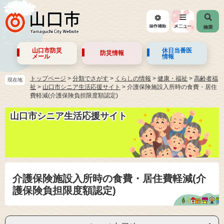
山口市防災
休日当番医
防災情報
メール
情報
トップページ
>
分類でさがす
>
くらしの情報
>
健康・福祉
>
高齢者福
現在地
祉
>
山口市シニア生活応援サイト
>
介護保険施設入所時の食費・居住
費軽減(介護保険負担限度額認定)
山口市シニア生活応援サイト
介護保険施設入所時の食費・居住費軽減(介
護保険負担限度額認定)