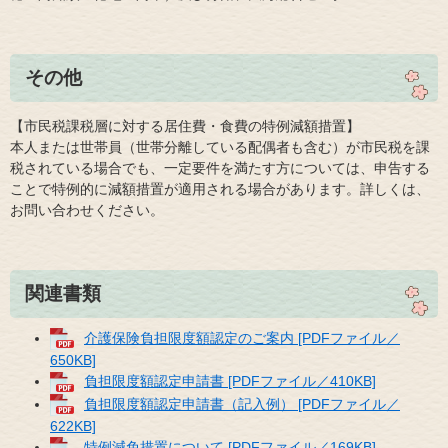
その他
【市民税課税層に対する居住費・食費の特例減額措置】
本人または世帯員（世帯分離している配偶者も含む）が市民税を課
税されている場合でも、一定要件を満たす方については、申告する
ことで特例的に減額措置が適用される場合があります。詳しくは、
お問い合わせください。
関連書類
介護保険負担限度額認定のご案内 [PDFファイル／
650KB]
負担限度額認定申請書 [PDFファイル／410KB]
負担限度額認定申請書（記入例） [PDFファイル／
622KB]
特例減免措置について [PDFファイル／169KB]