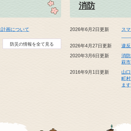
消防
進計画について
2026年6月2日更新
ス
『L
防災の情報を全て見る
2026年4月27日更新
違反
2020年3月6日更新
消防
萩市
2016年9月1日更新
山口
町村
ます