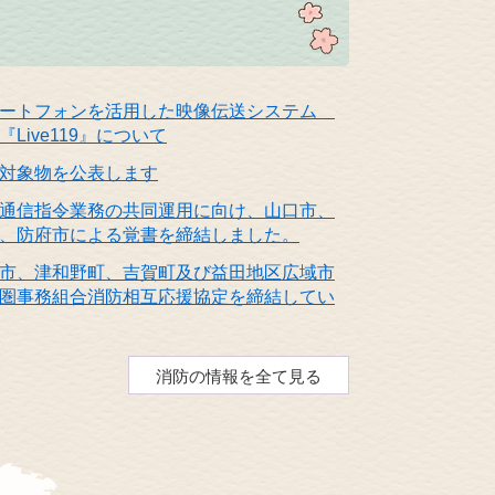
マートフォンを活用した映像伝送システム
ive119』について
対象物を公表します
通信指令業務の共同運用に向け、山口市、
、防府市による覚書を締結しました。
市、津和野町、吉賀町及び益田地区広域市
圏事務組合消防相互応援協定を締結してい
消防の情報を全て見る