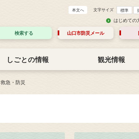
文字サイズ
本文へ
標準
はじめての
検索する
山口市防災
メール
しごとの情報
観光情報
>
救急・防災