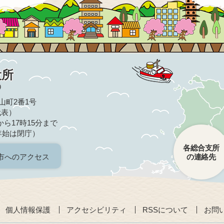
役所
9
亀山町2番1号
（代表）
ら17時15分まで
年始は閉庁）
各総合支所
市へのアクセス
の連絡先
個人情報保護
アクセシビリティ
RSSについて
お問