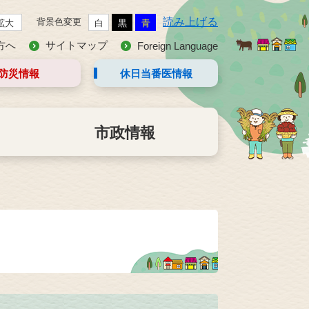
読み上げる
背景色変更
拡大
白
黒
青
方へ
サイトマップ
Foreign Language
防災情報
休日当番医
情報
市政情報