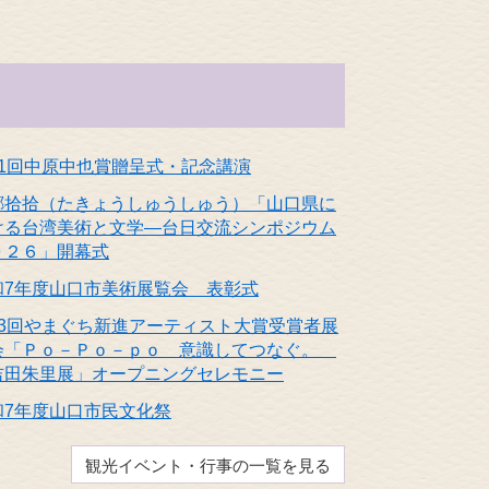
31回中原中也賞贈呈式・記念講演
郷拾拾（たきょうしゅうしゅう）「山口県に
ける台湾美術と文学―台日交流シンポジウム
０２６」開幕式
和7年度山口市美術展覧会 表彰式
13回やまぐち新進アーティスト大賞受賞者展
会「Ｐｏ－Ｐｏ－ｐｏ 意識してつなぐ。
吉田朱里展」オープニングセレモニー
和7年度山口市民文化祭
観光イベント・行事の一覧を見る