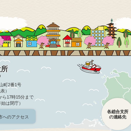
役所
9
亀山町2番1号
（代表）
ら17時15分まで
年始は閉庁）
各総合支所
市へのアクセス
の連絡先