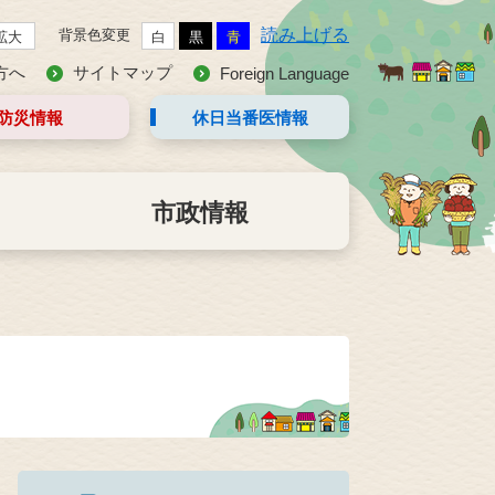
読み上げる
背景色変更
拡大
白
黒
青
方へ
サイトマップ
Foreign Language
防災情報
休日当番医
情報
市政情報