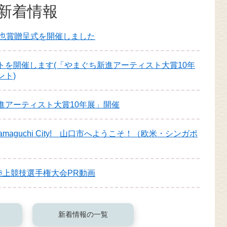
新着情報
中也賞贈呈式を開催しました
トを開催します(「やまぐち新進アーティスト大賞10年
ント)
進アーティスト大賞10年展」開催
o Yamaguchi City! 山口市へようこそ！（欧米・シンガポ
陸上競技選手権大会PR動画
新着情報の一覧