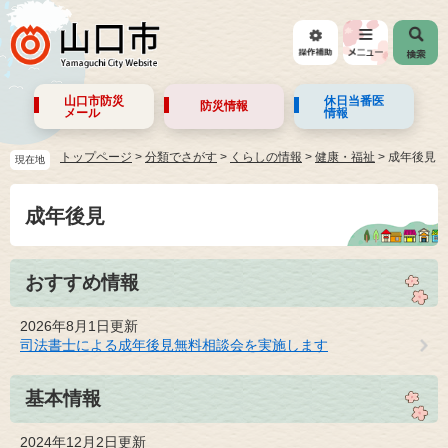
山口市防災
休日当番医
防災情報
メール
情報
トップページ
>
分類でさがす
>
くらしの情報
>
健康・福祉
>
成年後見
現在地
成年後見
おすすめ情報
2026年8月1日更新
司法書士による成年後見無料相談会を実施します
基本情報
2024年12月2日更新