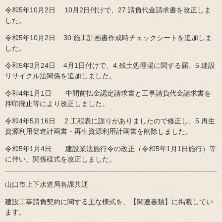
令和5年10月2日 10月2日付けで、27.請負代金請求書を改正しま
した。
令和5年10月2日 30.施工計画書作成時チェックシートを追加しま
した。
​令和5年3月24日 4月1日付けで、4.残土処理場に関する届、5.建設
リサイクル法関係を追加しました。
令和4年1月1日 中間前払金認定請求書と工事請負代金請求書を
押印廃止等により改正しました。
令和4年5月16日 2.工程表に誤りがありましたので修正し、5.再生
資源利用促進計画書・再生資源利用計画書を削除しました。
令和5年1月4日
建設業法施行令の改正（令和5年1月1日施行）等
に伴い、関係様式を改正しました。​
山口市上下水道局各課共通
建設工事請負契約に関する主な様式を、【関連書類】に掲載してい
ます。