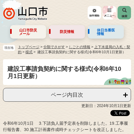
山口市防災
休日当番医
防災情報
メール
情報
トップページ
>
分類でさがす
>
しごとの情報
>
上下水道局の入札・契
現在地
約
>
様式
建設工事請負契約に関する様式(令和6年10月1日更新）
建設工事請負契約に関する様式(令和6年10
月1日更新）
ページ内目次
更新日：2024年10月1日更新
令和6年10月1日 3.下請負人届予定表を削除しました。19.工事履
行報告書、30.施工計画書作成時チェックシートを改正しました。