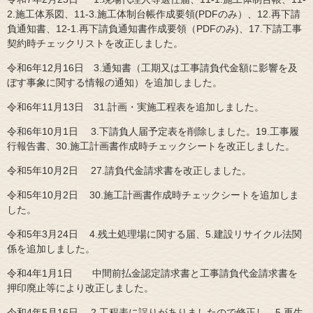
2.施工体系図、11-3.施工体制台帳作成要領(PDFのみ）、12.再下請
負通知書、12-1.再下請負通知書作成要領（PDFのみ)、17.下請工事
契約時チェックリストを改正しました。
令和6年12月16日 3.通知書（工期又は工事請負代金額に影響を及
ぼす事象に関する情報の通知）を追加しました。
令和6年11月13日 31.計画・実施工程表を追加しました。
令和6年10月1日 3.下請負人届予定表を削除しました。19.工事履
行報告書、30.施工計画書作成時チェックシートを改正しました。
令和5年10月2日 27.請負代金請求書を改正しました。
令和5年10月2日 30.施工計画書作成時チェックシートを追加しま
した。
​令和5年3月24日 4.残土処理場に関する届、5.建設リサイクル法関
係を追加しました。
令和4年1月1日 中間前払金認定請求書と工事請負代金請求書を
押印廃止等により改正しました。
令和4年5月16日 2.工程表に誤りがありましたので修正し、5.再生