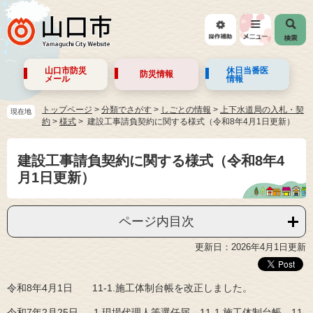
山口市防災
休日当番医
防災情報
メール
情報
トップページ
>
分類でさがす
>
しごとの情報
>
上下水道局の入札・契
現在地
約
>
様式
建設工事請負契約に関する様式（令和8年4月1日更新）
建設工事請負契約に関する様式（令和8年4
月1日更新）
ページ内目次
更新日：2026年4月1日更新
令和8年4月1日 11-1.施工体制台帳を改正しました。
令和7年2月25日 1.現場代理人等選任届、11-1.施工体制台帳、11-