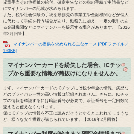
児童手当その他福祉の給付、確定申告などの税の手続で申請書など
にマイナンバーの記載が求められます。
また、税や社会保険の手続を勤務先の事業主や金融機関などが個人
に代わって手続を行う場合があり、勤務先に加え、一定の取引のあ
る金融機関などにマイナンバーを提示する場合があります。【2016
年2月回答】
マイナンバーの提供を求められる主なケース [PDFファイル／
193KB]
マイナンバーカードを紛失した場合、ICチッ
プから重要な情報が筒抜けになりませんか。
まず、マイナンバーカードのICチップには税や年金の情報、病歴な
どのプライバシー性の高い情報は記録されません。さらに、ICチッ
プの情報を確認するには暗証番号が必要で、暗証番号を一定回数間
違えると使えなくなります。
仮にICチップの情報を不正に読みだそうとするとこわれてしまうな
ど、様々な安全措置が講じられています。【2016年2月回答】
マイナンバー制度が始まると預貯金情報まで