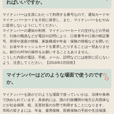
ればいいですか。
マイナンバーは生涯にわたって利用する番号なので、通知カードや
マイナンバーカードを大切に保管し、また、マイナンバーをむやみ
に提供しないようにしてください。
マイナンバーの通知や利用、マイナンバーカードの交付などの手続
で、行政の職員などが電話や訪問により、口座番号や口座の暗証番
号、所得や資産の情報、家族構成や年金・保険の情報などを聞いた
り、お金やキャッシュカードを要求したりすることは一切ありませ
ん。銀行のATMの操作をお願いすることもありません。
こうした内容の電話、手紙、メール、訪問などには絶対に応じない
よう、注意してください。【2016年2月回答】
マイナンバーはどのような場面で使うのです
か。
マイナンバーを誰がどのような場面で使っていいかは、法律や条例
で決められています。具体的には、国の行政機関や地方公共団体な
どが社会保障、税、災害対策の分野で利用することになります。
市民の皆さまには、年金、雇用保険、医療保険の手続や生活保護、