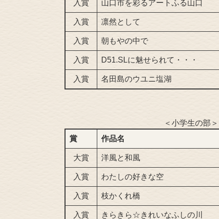
入賞
山口市を彩るアートふる山口
入賞
凛然として
入賞
朝もやの中で
入賞
D51.SLに魅せられて・・・
入賞
名田島のウユニ塩湖
＜小学生の部＞
賞
作品名
大賞
洋風と和風
入賞
わたしの好きな空
入賞
枝かくれ橋
入賞
きらきら☆きれいなふしの川