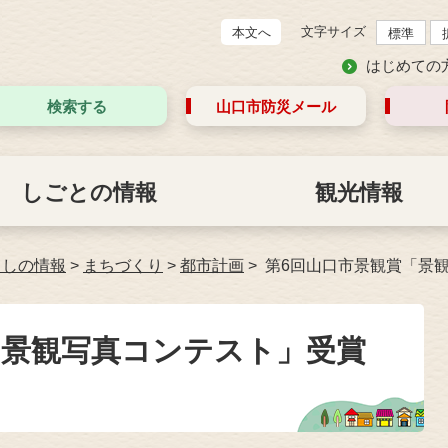
文字サイズ
本文へ
標準
はじめての
検索する
山口市防災
メール
しごとの情報
観光情報
らしの情報
>
まちづくり
>
都市計画
第6回山口市景観賞「景
「景観写真コンテスト」受賞