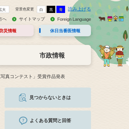
読み上げる
背景色変更
拡大
白
黒
青
方へ
サイトマップ
Foreign Language
防災情報
休日当番医
情報
市政情報
観写真コンテスト」受賞作品発表
見つからないときは
よくある質問と回答