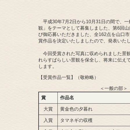
平成30年7月2日から10月31日の間で
観」をテーマとして募集しました、第6回
び御応募いただきました、全162点を山口
賞作品を決定いたしましたので、発表いた
今回受賞された写真に収められました景観
れらすばらしい景観を保全し、将来に伝え
します。
【受賞作品一覧】（敬称略）
＜一般の部＞
賞
作品名
大賞
黄金色の夕暮れ
入賞
タマネギの収穫