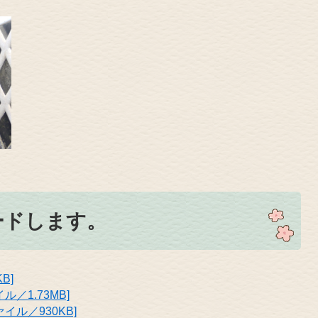
ードします。
B]
／1.73MB]
イル／930KB]