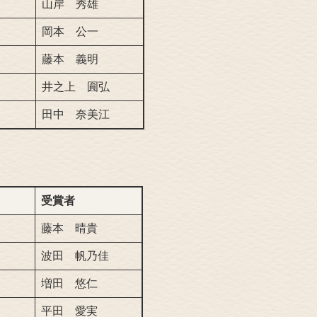
山岸 秀雄
岡本 公一
藤本 義明
井之上 圎弘
田中 奈美江
受賞者
藤本 晴貴
波田 帆乃佳
増田 悠仁
平田 愛実