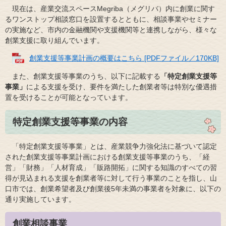
現在は、産業交流スペースMegriba（メグリバ）内に創業に関す
るワンストップ相談窓口を設置するとともに、相談事業やセミナー
の実施など、市内の金融機関や支援機関等と連携しながら、様々な
創業支援に取り組んでいます。
創業支援等事業計画の概要はこちら [PDFファイル／170KB]
また、創業支援等事業のうち、以下に記載する
「特定創業支援等
事業」
による支援を受け、要件を満たした創業者等は特別な優遇措
置を受けることが可能となっています。
特定創業支援等事業​
の内容
「特定創業支援等事業」とは、産業競争力強化法に基づいて認定
された創業支援等事業計画における創業支援等事業のうち、「経
営」「財務」「人材育成」「販路開拓」に関する知識のすべての習
得が見込まれる支援を創業者等に対して行う事業のことを指し、山
口市では、創業希望者及び創業後5年未満の事業者を対象に、以下の
通り実施しています。​
創業相談事業