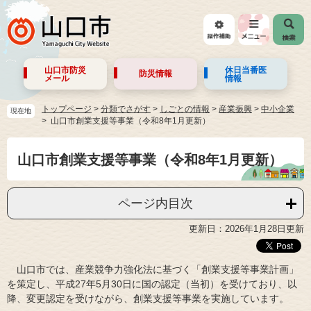
山口市防災
休日当番医
防災情報
メール
情報
トップページ
>
分類でさがす
>
しごとの情報
>
産業振興
>
中小企業
現在地
山口市創業支援等事業（令和8年1月更新）
山口市創業支援等事業（令和8年1月更新）
ページ内目次
更新日：2026年1月28日更新
山口市では、産業競争力強化法に基づく「創業支援等事業計画」
を策定し、平成27年5月30日に国の認定（当初）を受けており、以
降、変更認定を受けながら、創業支援等事業を実施しています。