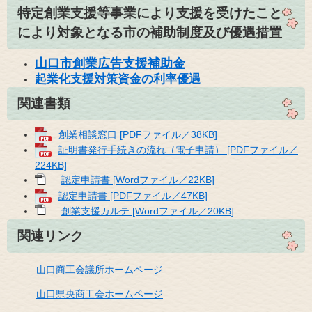
特定創業支援等事業により支援を受けたこと
により対象となる市の補助制度及び優遇措置
山口市創業広告支援補助金
起業化支援対策資金の利率優遇​
関連書類
創業相談窓口 [PDFファイル／38KB]
証明書発行手続きの流れ（電子申請） [PDFファイル／
224KB]
認定申請書 [Wordファイル／22KB]
認定申請書 [PDFファイル／47KB]
創業支援カルテ [Wordファイル／20KB]
関連リンク
山口商工会議所ホームページ
山口県央商工会ホームページ