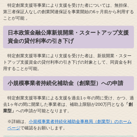
特定創業支援等事業により支援を受けた者については、無担保、
第三者保証人なしの創業関連保証を事業開始の6ヶ月前から利用する
ことが可能 。
日本政策金融公庫
新規開業・スタートアップ支援
資金​
の貸付利率の引き下げ​
特定創業支援等事業により支援を受けた者は、新規開業・スター
トアップ支援資金の貸付利率の引き下げの対象として、同資金を利
用することが可能。
小規模事業者持続化補助金（創業型）への申請
特定創業支援等事業による支援を過去1ヶ年の間に受け、かつ、過
去1ヶ年の間に開業した事業者は、補助上限額が200万円となる
「創
業型」
への申請が可能となります。
※詳細は、
小規模事業者持続化補助金事務局（創業型）のホーム
ページ
で確認をお願いします。