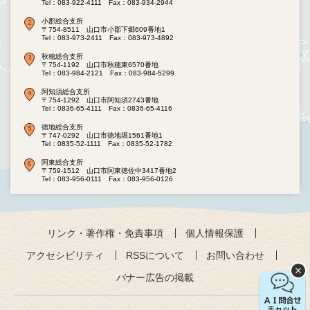
Tel：083-922-4111
Fax：083-934-2944
小郡総合支所
〒754-8511 山口市小郡下郷609番地1
Tel：083-973-2411
Fax：083-973-4892
秋穂総合支所
〒754-1192 山口市秋穂東6570番地
Tel：083-984-2121
Fax：083-984-5299
阿知須総合支所
〒754-1292 山口市阿知須2743番地
Tel：0836-65-4111
Fax：0836-65-4116
徳地総合支所
〒747-0292 山口市徳地堀1561番地1
Tel：0835-52-1111
Fax：0835-52-1782
阿東総合支所
〒759-1512 山口市阿東徳佐中3417番地2
Tel：083-956-0111
Fax：083-956-0126
リンク・著作権・免責事項
個人情報保護
アクセシビリティ
RSSについて
お問い合わせ
バナー広告の掲載