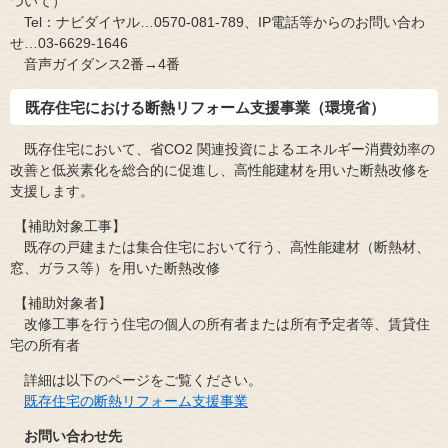
ついて）
Tel：ナビダイヤル…0570-081-789、IP電話等からのお問い合わ
せ…03-6629-1646
​ 音声ガイダンス2番→4番
既存住宅における断熱リフォーム支援事業（環境省）
既存住宅において、省CO2 関連投資によるエネルギー消費効率の
改善と低炭素化を総合的に促進し、高性能建材を用いた断熱改修を
支援します。
【補助対象工事】
​ 既存の戸建または集合住宅において行う、高性能建材（断熱材、
窓、ガラス等）を用いた断熱改修
【補助対象者】
​ 改修工事を行う住宅の個人の所有者または所有予定者等、賃貸住
宅の所有者
詳細は以下のページをご覧ください。
既存住宅の断熱リフォーム支援事業
お問い合わせ先