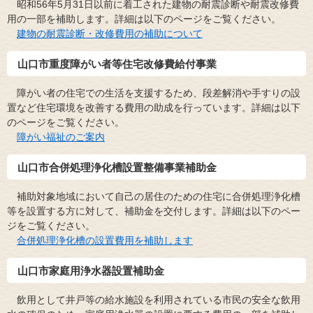
昭和56年5月31日以前に着工された建物の耐震診断や耐震改修費
用の一部を補助します。詳細は以下のページをご覧ください。
​
建物の耐震診断・改修費用の補助について
山口市重度障がい者等住宅改修費給付事業
障がい者の住宅での生活を支援するため、段差解消や手すりの設
置など住宅環境を改善する費用の助成を行っています。詳細は以下
のページをご覧ください。
​
障がい福祉のご案内
山口市合併処理浄化槽設置整備事業補助金
補助対象地域において自己の居住のための住宅に合併処理浄化槽
等を設置する方に対して、補助金を交付します。​詳細は以下のペー
ジをご覧ください。​
合併処理浄化槽の設置費用を補助します​
山口市家庭用浄水器設置補助金
飲用として井戸等の給水施設を利用されている市民の安全な飲用