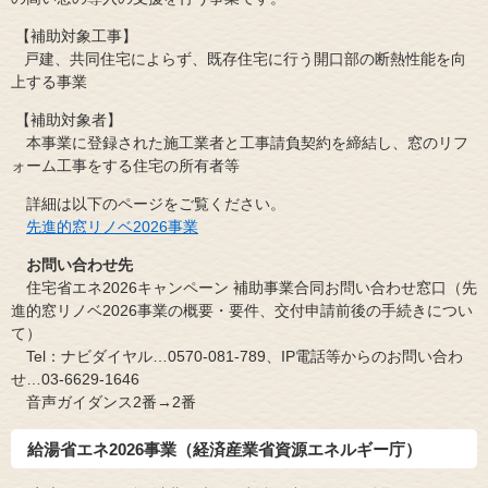
【補助対象工事】
戸建、共同住宅によらず、既存住宅に行う開口部の断熱性能を向
上する事業
【補助対象者】
​ 本事業に登録された施工業者と工事請負契約を締結し、窓のリフ
ォーム工事をする住宅の所有者等
詳細は以下のページをご覧ください。
先進的窓リノベ2026事業​
お問い合わせ先
住宅省エネ2026キャンペーン 補助事業合同お問い合わせ窓口（先
進的窓リノベ2026事業の概要・要件、交付申請前後の手続きについ
て）
Tel：ナビダイヤル…0570-081-789、IP電話等からのお問い合わ
せ…03-6629-1646
​ 音声ガイダンス2番→2番
給湯省エネ2026事業
（経済産業省資源エネルギー庁）