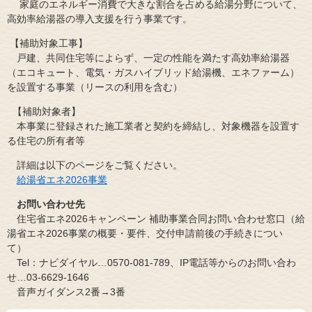
家庭のエネルギー消費で大きな割合を占める給湯分野について、
高効率給湯器の導入支援を行う事業です。
【補助対象工事】
​戸建、共同住宅等によらず、一定の性能を満たす高効率給湯器
（エコキュート、電気・ガスハイブリッド給湯機、エネファーム）
を設置する事業（リースの利用を含む）
【補助対象者】
本事業に登録された施工業者と契約を締結し、対象機器を設置す
る住宅の所有者等
詳細は以下のページをご覧ください。
給湯省エネ2026事業
お問い合わせ先
住宅省エネ2026キャンペーン 補助事業合同お問い合わせ窓口（給
湯省エネ2026事業の概要・要件、交付申請前後の手続きについ
て）
Tel：ナビダイヤル…0570-081-789、IP電話等からのお問い合わ
せ…03-6629-1646
​ 音声ガイダンス2番→3番