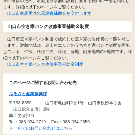
水の確保のため、家庭用浄水器の設置に要する費用の一部を補助し
ます。​詳細は以下のページをご覧ください。​
山口市家庭用浄水器設置補助金を交付します​
山口市空き家バンク改修事業補助金制度
山口市空き家バンク制度で成約した空き家の改修費の一部を補助
します。対象地域は、農山村エリアのうち空き家バンク制度を実施
している、仁保、秋穂二島、秋穂、徳地、阿東地域の5地域です。詳
細は以下のページをご覧ください。​
山口市空き家バンク改修事業補助金制度​
このページに関するお問い合わせ先
ふるさと産業振興課
〒753-8650
山口市亀山町2番1号 山口市役所本庁舎
（山口総合支所）3階
商工労政担当
Tel：083-934-2719
Fax：083-934-2650
メールでのお問い合わせはこちら