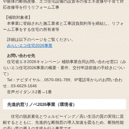
や躯体の断熱改修、エコ住宅設備の設置等の省エネ改修や子育て対
応改修等を行うリフォーム工事
【補助対象者】
​ 本事業に登録された施工業者と工事請負契約等を締結し、リフォ
ーム工事をする住宅の所有者等
詳細は以下のページをご覧ください。
みらいエコ住宅2026事業​
お問い合わせ先
住宅省エネ2026キャンペーン 補助事業合同お問い合わせ窓口（み
らいエコ住宅2026事業の概要・要件、交付申請前後の手続きについ
て）
Tel：ナビダイヤル…0570-081-789、IP電話等からのお問い合わ
せ…03-6629-1646
音声ガイダンス2番→1番
先進的窓リノベ2026事業（環境省）
住宅の脱炭素化とウェルビーイング／高い生活の質の実現に貢
献するとともに、先進的な断熱窓の導入加速を図るため、断熱性能
の高い窓の導入の支援を行う事業です。