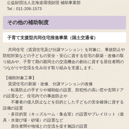
公益財団法人北海道環境財団 補助事業部
Tel：011-206-1573
その他の補助制度
子育て支援型共同住宅推進事業（国土交通省）
共同住宅（賃貸住宅及び分譲マンション）を対象に、事故防止や
防犯対策などの子どもの安全・安心に資する住宅の新築・改修の取
り組みや、子育て期の親同士の交流機会の創出に資する居住者間の
つながりや交流を生み出す取り組みを支援します。
【補助対象工事】
賃貸住宅の新築・改修、分譲マンションの改修
​ ・転落防止の手すりや補助錠の設置、防犯性の高い窓や玄関ドア
の設置など、住宅内での事故防止や
不審者の侵入防止などを目的とした子どもの安全確保に資する
設備の設置
​ ・多目的室（キッズルーム・集会室）の設置やプレイロット（遊
具・水遊び場・砂場）の設置など
居住者間や地域との交流を促す施設の設置