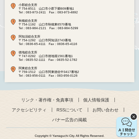
小郡総合支所
〒754-8511 山口市小郡下郷609番地1
Tel：083-973-2411
Fax：083-973-4892
秋穂総合支所
〒754-1192 山口市秋穂東6570番地
Tel：083-984-2121
Fax：083-984-5299
阿知須総合支所
〒754-1292 山口市阿知須2743番地
Tel：0836-65-4111
Fax：0836-65-4116
徳地総合支所
〒747-0292 山口市徳地堀1561番地1
Tel：0835-52-1111
Fax：0835-52-1782
阿東総合支所
〒759-1512 山口市阿東徳佐中3417番地2
Tel：083-956-0111
Fax：083-956-0126
リンク・著作権・免責事項
個人情報保護
アクセシビリティ
RSSについて
お問い合わせ
バナー広告の掲載
Copyright © Yamaguchi City. All Rights Reserved.