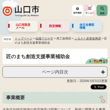
山口市防災
休日当番医
防災情報
メール
情報
トップページ
>
組織でさがす
>
商工振興部
>
ふるさと産業振興課
>
匠
現在地
のまち創造支援事業補助金
匠のまち創造支援事業補助金
ページ内目次
更新日：2026年3月31日更新
事業概要
大内文化特定地域の空店舗及び空家において、新規に開業する事業