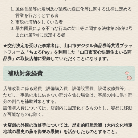
風俗営業等の規制及び業務の適正化等に関する法律に定める
営業を行おうとする者
市税の滞納をしている者
暴力団員による不当な行為の防止等に関する法律第2条第2号
または第6号に規定する者
★
交付決定を受けた事業者は、山口市デジタル商品券等共通プラッ
トフォーム「ちょるPay」を利用した「山口市安心快適住まいる商
品券」の取扱店舗に登録していただくことになります。
補助対象経費​
店舗改装に係る経費（設備購入費、設備設置費、設備改修費等）。
ただし、事業の用に供さない部分を含む場合は、事業の用に供す部
分の割合を補助対象とする。
設備購入費については、店舗内に固定化するものとし、容易に移動
が可能なものは除く。​
★店舗の外観の改修等については、歴史的町屋景観（大内文化特定
地域の歴史の薫る街並み景観）を活かしたものとすること。