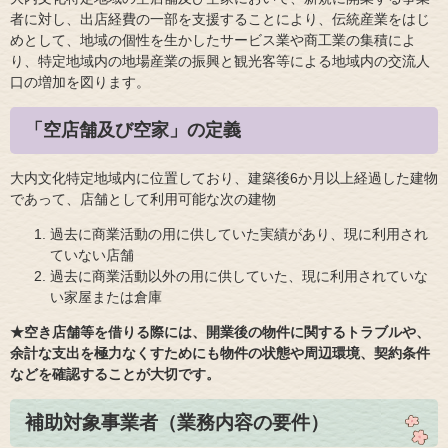
者に対し、出店経費の一部を支援することにより、伝統産業をはじ
めとして、地域の個性を生かしたサービス業や商工業の集積によ
り、特定地域内の地場産業の振興と観光客等による地域内の交流人
口の増加を図ります。
「空店舗及び空家」の定義
大内文化特定地域内に位置しており、建築後6か月以上経過した建物
であって、店舗として利用可能な次の建物
過去に商業活動の用に供していた実績があり、現に利用され
ていない店舗
過去に商業活動以外の用に供していた、現に利用されていな
い家屋または倉庫
★空き店舗等を借りる際には、開業後の物件に関するトラブルや、
余計な支出を極力なくすためにも物件の状態や周辺環境、契約条件
などを確認することが大切です。
補助対象事業者（業務内容の要件）