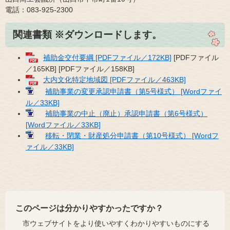
電話：083-925-2300
関連書類 ※ダウンロードします。
補助金交付要綱 [PDFファイル／172KB]
[PDFファイル
／165KB] [PDFファイル／158KB]
大内文化特定地域図 [PDFファイル／463KB]
補助事業の変更承認申請書（第5号様式） [Wordファイ
ル／33KB]
補助事業の中止（廃止）承認申請書（第6号様式）
[Wordファイル／33KB]
移転・閉業・財産処分申請書（第10号様式） [Wordフ
ァイル／33KB]
このページは分かりやすかったですか？
市ウェブサイトをより使いやすくわかりやすいものにする