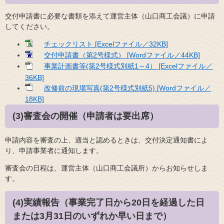
交付申請書に必要な書類を添えて運営主体（山口商工会議）に申請
してください。
チェックリスト [Excelファイル／32KB]
交付申請書（第2号様式） [Wordファイル／44KB]
事業計画書等(第2号様式別紙1～4） [Excelファイル／
36KB]
改修前の現場写真(第2号様式別紙5) [Wordファイル／
18KB]
(3)審査会の開催（申請者は要出席）
申請内容を審査の上、適当と認めるときは、交付決定通知書によ
り、申請事業者に通知します。
審査会の日程は、運営主体（山口商工会議所）からお知らせしま
す。
(4)実績報告（事業完了日から20日を経過した日
または3月31日のいずれか早い日まで）