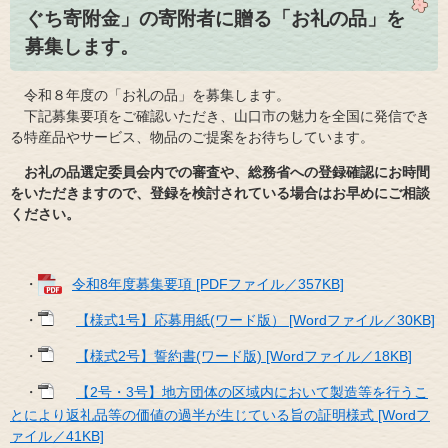
ぐち寄附金」の寄附者に贈る「お礼の品」を
募集します。
令和８年度の「お礼の品」を募集します。
下記募集要項をご確認いただき、山口市の魅力を全国に発信でき
る特産品やサービス、物品のご提案をお待ちしています。
お礼の品選定委員会内での審査や、総務省への登録確認にお時間
をいただきますので、登録を検討されている場合はお早めにご相談
ください。
・
令和8年度募集要項 [PDFファイル／357KB]
・
【様式1号】応募用紙(ワード版） [Wordファイル／30KB]
・
【様式2号】誓約書(ワード版) [Wordファイル／18KB]
・
【2号・3号】地方団体の区域内において製造等を行うこ
とにより返礼品等の価値の過半が生じている旨の証明様式 [Wordフ
ァイル／41KB]