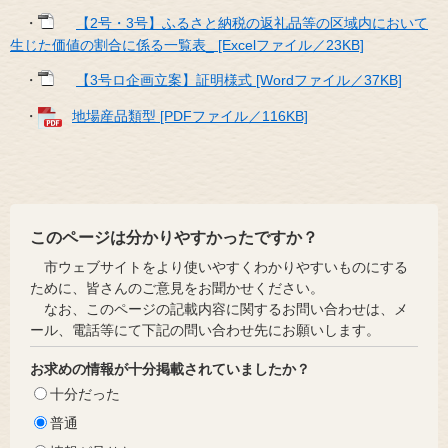
・
【2号・3号】ふるさと納税の返礼品等の区域内において
生じた価値の割合に係る一覧表_ [Excelファイル／23KB]
・
【3号ロ企画立案】証明様式 [Wordファイル／37KB]
・
地場産品類型 [PDFファイル／116KB]
このページは分かりやすかったですか？
市ウェブサイトをより使いやすくわかりやすいものにする
ために、皆さんのご意見をお聞かせください。
なお、このページの記載内容に関するお問い合わせは、メ
ール、電話等にて下記の問い合わせ先にお願いします。
お求めの情報が十分掲載されていましたか？
十分だった
普通