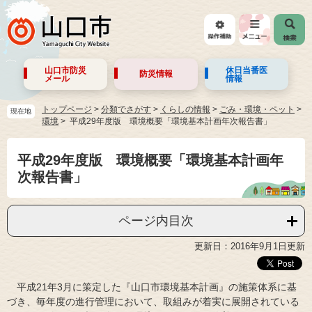
山口市防災
休日当番医
防災情報
メール
情報
トップページ
>
分類でさがす
>
くらしの情報
>
ごみ・環境・ペット
>
現在地
環境
平成29年度版 環境概要「環境基本計画年次報告書」
平成29年度版 環境概要「環境基本計画年
次報告書」
ページ内目次
更新日：2016年9月1日更新
平成21年3月に策定した『山口市環境基本計画』の施策体系に基
づき、毎年度の進行管理において、取組みが着実に展開されている