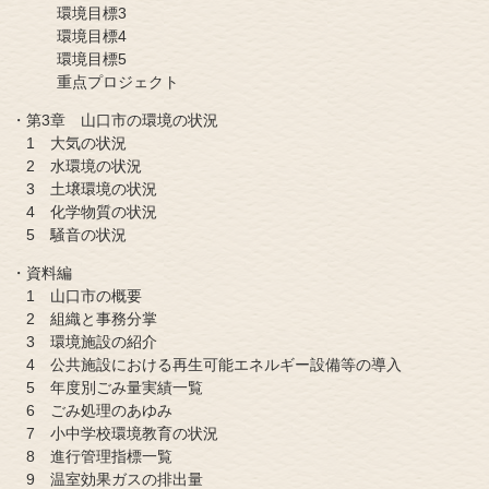
環境目標3
環境目標4
環境目標5
重点プロジェクト
・第3章 山口市の環境の状況
1 大気の状況
2 水環境の状況
3 土壌環境の状況
4 化学物質の状況
5 騒音の状況
・資料編
1 山口市の概要
2 組織と事務分掌
3 環境施設の紹介
4 公共施設における再生可能エネルギー設備等の導入
5 年度別ごみ量実績一覧
6 ごみ処理のあゆみ
7 小中学校環境教育の状況
8 進行管理指標一覧
9 温室効果ガスの排出量