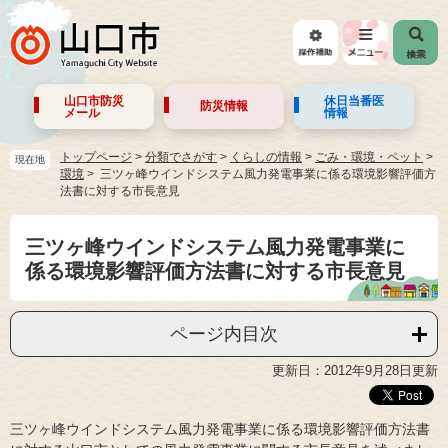
山口市防災
休日当番医
防災情報
メール
情報
トップページ
>
分類でさがす
>
くらしの情報
>
ごみ・環境・ペット
>
現在地
環境
三ツヶ峰ウインドシステム風力発電事業に係る環境影響評価方
法書に対する市長意見
三ツヶ峰ウインドシステム風力発電事業に
係る環境影響評価方法書に対する市長意見
ページ内目次
更新日：2012年9月28日更新
三ツヶ峰ウインドシステム風力発電事業に係る環境影響評価方法書