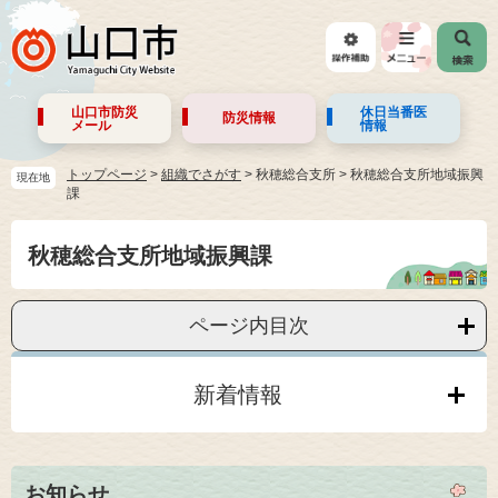
山口市防災
休日当番医
防災情報
メール
情報
トップページ
>
組織でさがす
>
秋穂総合支所
>
秋穂総合支所地域振興
現在地
課
秋穂総合支所地域振興課
ページ内目次
新着情報
お知らせ