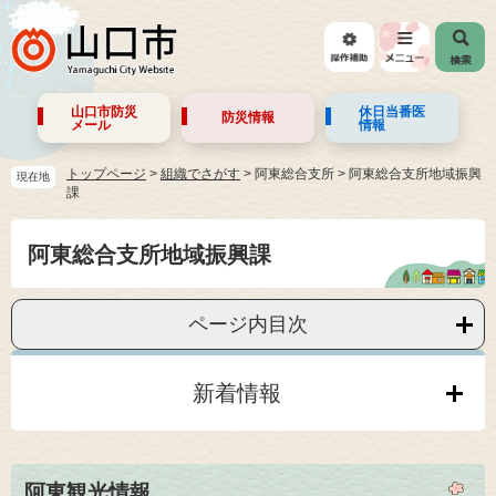
山口市防災
休日当番医
防災情報
メール
情報
トップページ
>
組織でさがす
>
阿東総合支所
>
阿東総合支所地域振興
現在地
課
阿東総合支所地域振興課
ページ内目次
新着情報
阿東観光情報