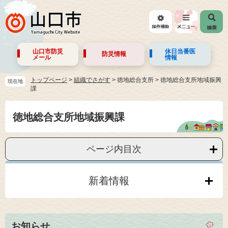
山口市防災
休日当番医
防災情報
メール
情報
トップページ
>
組織でさがす
>
徳地総合支所
>
徳地総合支所地域振興
現在地
課
徳地総合支所地域振興課
ページ内目次
新着情報
お知らせ