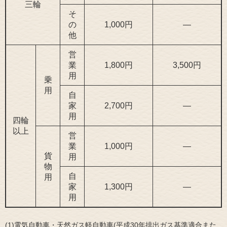
三輪
そ
の
1,000円
―
他
営
業
1,800円
3,500円
用
乗
用
自
家
2,700円
―
用
四輪
以上
営
業
1,000円
―
貨
用
物
自
用
家
1,300円
―
用
(1)電気自動車・天然ガス軽自動車(平成30年排出ガス基準適合また