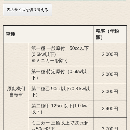
表のサイズを切り替える
税率（年税
車種
額）
第一種 一般原付 50cc以下
(0.6kw以下)
2,000円
※ミニカーを除く
第一種 特定原付（0.6kw以
2,000円
下）
原動機付
第二種乙 90cc以下(0.8 kw以
2,000円
自転車
下)
第二種甲 125cc以下(1.0 kw
2,400円
以下)
ミニカー 三輪以上で20cc超
～50cc以下
3,700円